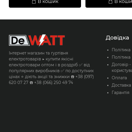
В кошик
В коши
Довідка
Політика
Інтернет магазин та гуртівня
Політика 
електротоварів ▶️ купити якісні
Договір -
електротовари оптом і в роздріб ✅ від
користув
популярних виробників ✅ по доступних
цінах ⭐ діють акції та знижки ☎️ +38 (097)
Оплата
620 07 27 ☎️ +38 (066) 250 49 74
Доставка
Гарантія