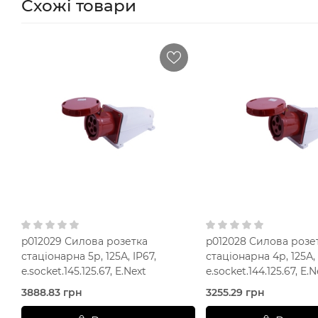
Схожі товари
p012029 Силова розетка
p012028 Силова розе
стаціонарна 5р, 125А, IP67,
стаціонарна 4р, 125А, 
e.socket.145.125.67, E.Next
e.socket.144.125.67, E.N
3888.83 грн
3255.29 грн