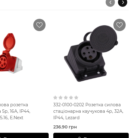
‹
›
лова розетка
332-0100-0202 Розетка силова
I
5р, 16А, IP44,
стаціонарна каучукова 4р, 32А,
ст
5.16, E.Next
IP44, Lezard
236.90 грн
4