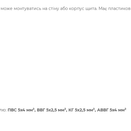
, може монтуватись на стіну або корпус щита. Має пластико
елю:
ПВС 5х4 мм², ВВГ 5х2,5 мм², КГ 5х2,5 мм², АВВГ 5х4 мм²