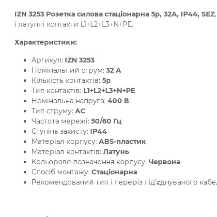
IZN 3253 Розетка силова стаціонарна 5р, 32А, IP44, SEZ​
і латунні контакти L1+L2+L3+N+PE.
Характеристики:
Артикул:
IZN 3253
Номінальний струм:
32 А
Кількість контактів:
5p
Тип контактів:
L1+L2+L3+N+PE
Номінальна напруга:
400 В
Тип струму:
AC
Частота мережі:
50/60 Гц
Ступінь захисту:
IP44
Матеріал корпусу:
ABS-пластик
Матеріал контактів:
Латунь
Кольорове позначення корпусу:
Червона
Спосіб монтажу:
Стаціонарна
Рекомендований тип і переріз під'єднуваного каб