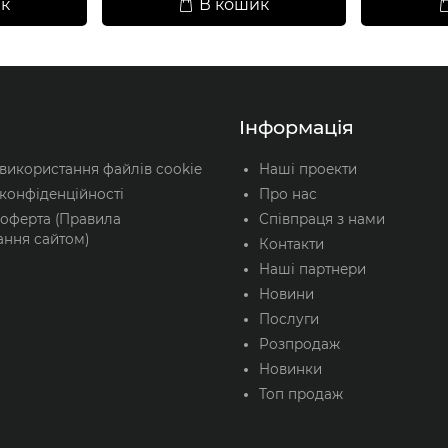
к
В кошик
Інформація
 використання файлів cookie
Наші проекти
конфіденційності
Про нас
 оферта (Правила
Співпраця з нами
ання сайтом)
Контакти
Наші партнери
Новини
Послуги
Розпродаж
Новинки
Топ продаж