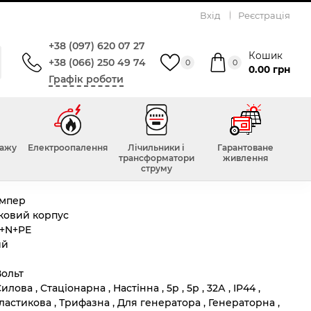
Вхід
Реєстрація
, SEZ
+38 (097) 620 07 27
32А, IP44, SEZ
Кошик
+38 (066) 250 49 74
0
0
0.00 грн
Графік роботи
Всього відгуків :
0
тажу
Електроопалення
Лічильники і
Гарантоване
трансформатори
живлення
струму
іонарна
Ампер
ковий корпус
L+N+PE
ий
Вольт
Силова , Стаціонарна , Настінна , 5p , 5р , 32А , IP44 ,
ластикова , Трифазна , Для генератора , Генераторна ,