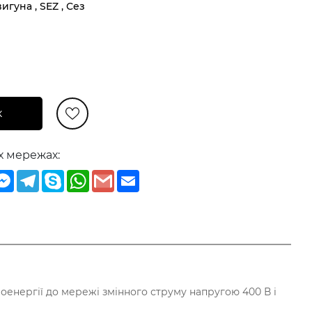
игуна , SEZ , Сез
к
х мережах:
iber
Messenger
Telegram
Skype
WhatsApp
Gmail
Email
оенергії до мережі змінного струму напругою 400 В і