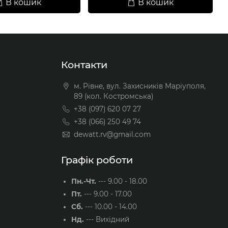
В кошик
В кошик
Контакти
м. Рівне, вул. Захисників Маріуполя,
89 (кол. Костромська)
+38 (097) 620 07 27
+38 (066) 250 49 74
dewatt.rv@gmail.com
Графік роботи
Пн.-Чт.
---
9.00 - 18.00
Пт.
---
9.00 - 17.00
Сб.
---
10.00 - 14.00
Нд.
---
Вихідний