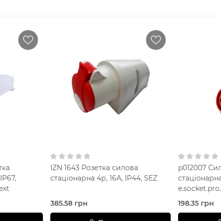
тка
IZN 1643 Розетка силова
p012007 Си
IP67,
стаціонарна 4р, 16А, IP44, SEZ
стаціонарна 
ext
e.socket.pro.
385.58 грн
198.35 грн