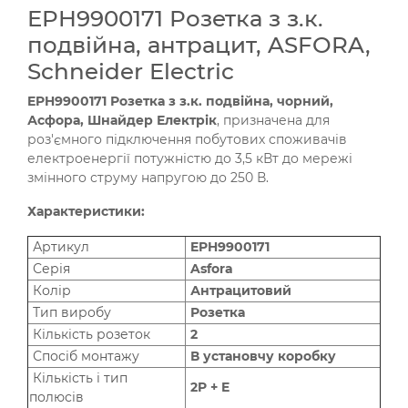
EPH9900171 Розетка з з.к.
подвійна, антрацит, ASFORA,
Schneider Electric
EPH9900171 Розетка з з.к. подвійна, чорний,
Асфора, Шнайдер Електрік
, призначена для
роз'ємного підключення побутових споживачів
електроенергії потужністю до 3,5 кВт до мережі
змінного струму напругою до 250 В.
Характеристики:
Артикул
EPH9900171
Серія
Asfora
Колір
Антрацитовий
Тип виробу
Розетка
Кількість розеток
2
Спосіб монтажу
В установчу коробку
Кількість і тип
2P + E
полюсів