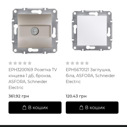
EPH3200169 Розетка TV
EPH5670121 Заглушка,
E
кінцева 1 дБ, бронза,
біла, ASFORA, Schneider
б
ASFORA, Schneider
Electric
Sc
Electric
361.92 грн
120.43 грн
33
В кошик
В кошик