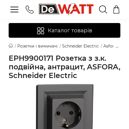
Каталог товарів
Розетки і вимикачі
Schneider Electric
Asfora
EPH
EPH9900171 Розетка з з.к.
подвійна, антрацит, ASFORA,
Schneider Electric