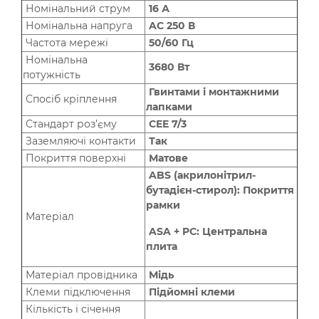
Номінальний струм
16 А
Номінальна напруга
AC 250 В
Частота мережі
50/60 Гц
Номінальна
3680 Вт
потужність
Гвинтами і монтажними
Спосіб кріплення
лапками
Стандарт роз’єму
CEE 7/3
Заземляючі контакти
Так
Покриття поверхні
Матове
ABS (акрилонітрил-
бутадієн-стирол): Покриття
рамки
Матеріал
ASA + PC: Центральна
плита
Матеріал провідника
Мідь
Клеми підключення
Підйомні клеми
Кількість і січення