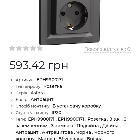
Всього відгуків :
0
593.42 грн
EPH9900171
Артикул:
Розетка
Тип виробу:
Asfora
Серія:
Антрацит
Колір:
В установчу коробку
Спосіб монтажу:
IP20
Ступінь захисту:
EPH9900171 , ЕРН9900171 , Розетка , З з.к. , З
Теги:
заземленням , З землею , Подвійна , Двійна ,
Антрацит , Антрацитова , Чорна , Чорного
кольору , Матова , Вбудована , Врізна ,