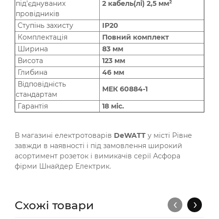
під'єднуваних
2 кабель(лі) 2,5 мм²
провідників
Ступінь захисту
IP20
Комплектація
Повний комплект
Ширина
83 мм
Висота
123 мм
Глибина
46 мм
Відповідність
МЕК 60884-1
стандартам
Гарантія
18 міс.
В магазині електротоварів
DeWATT
у місті Рівне
завжди в наявності і під замовлення широкий
асортимент розеток і вимикачів серії Асфора
фірми Шнайдер Електрик.
‹
›
Схожі товари