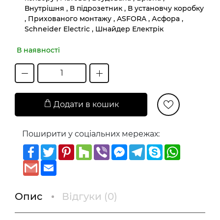
Внутрішня , В підрозетник , В установчу коробку
, Прихованого монтажу , ASFORA , Асфора ,
Schneider Electric , Шнайдер Електрік
В наявності
Додати в кошик
Поширити у соціальних мережах:
Facebook
Twitter
Pinterest
Houzz
Viber
Messenger
Telegram
Skype
WhatsAp
Gmail
Email
Опис
Відгуки (
0
)