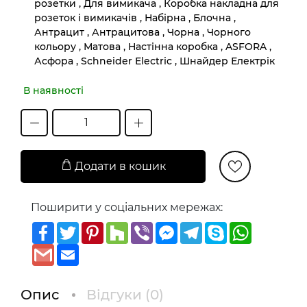
розетки , Для вимикача , Коробка накладна для
розеток і вимикачів , Набірна , Блочна ,
Антрацит , Антрацитова , Чорна , Чорного
кольору , Матова , Настінна коробка , ASFORA ,
Асфора , Schneider Electric , Шнайдер Електрік
В наявності
Додати в кошик
Поширити у соціальних мережах:
Facebook
Twitter
Pinterest
Houzz
Viber
Messenger
Telegram
Skype
WhatsAp
Gmail
Email
Опис
Відгуки (
0
)