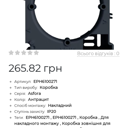
Всього відгуків :
0
265.82 грн
EPH6100271
Артикул:
Коробка
Тип виробу:
Asfora
Серія:
Антрацит
Колір:
Накладний
Спосіб монтажу:
IP20
Ступінь захисту:
EPH6100271 , ЕРН6100271 , Коробка , Для
Теги:
накладного монтажу , Коробка зовнішня для