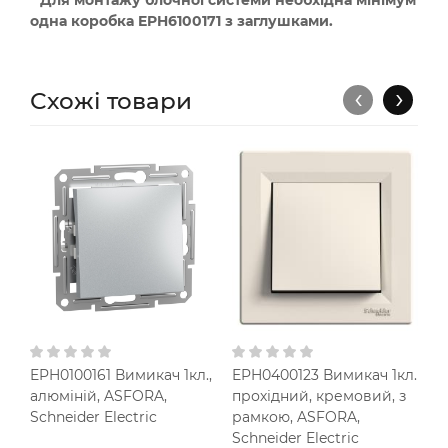
* Для монтажу блочної системи необхідна мінімум
одна коробка EPH6100171 з заглушками.
‹
›
Схожі товари
EPH0100161 Вимикач 1кл.,
EPH0400123 Вимикач 1кл.
E
алюміній, ASFORA,
прохідний, кремовий, з
а
Schneider Electric
рамкою, ASFORA,
Sc
Schneider Electric