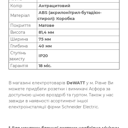
Колір
Антрацитовий
ABS (акрилонітрил-бутадієн-
Матеріал
стирол): Коробка
Покриття
Матове
Висота
81,4 мм
Ширина
75 мм
Глибина
40 мм
Ступінь
IP20
захисту
Гарантія
18 міс.
В магазині електротоварів
DeWATT
у м. Рівне Ви
можете придбати розетки і вимикачі Асфора за
доступною ціною вроздріб та гуртом. Також у нас
завжди в наявності асортимент іншої
електроінсталяції фірми Schneider Electric.