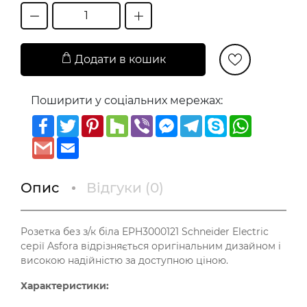
Додати в кошик
Поширити у соціальних мережах:
Facebook
Twitter
Pinterest
Houzz
Viber
Messenger
Telegram
Skype
WhatsAp
Gmail
Email
Опис
Відгуки (
0
)
Розетка без з/к біла EPH3000121 Schneider Electric
серії Asfora відрізняється оригінальним дизайном і
високою надійністю за доступною ціною.
Характеристики: