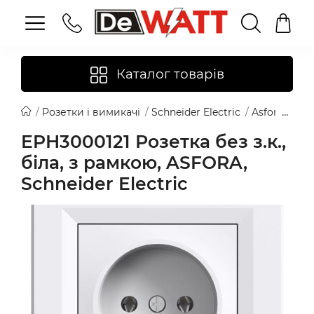
Каталог товарів
Розетки і вимикачі
Schneider Electric
Asfora
EPH
EPH3000121 Розетка без з.к.,
біла, з рамкою, ASFORA,
Schneider Electric