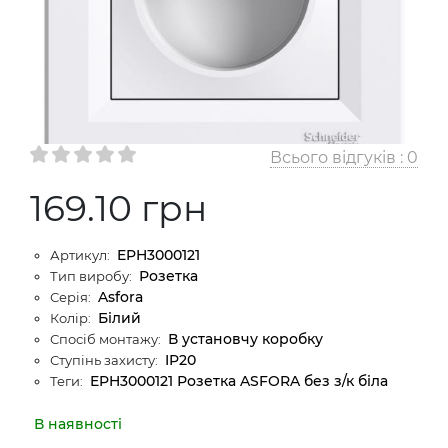
Всього відгуків :
0
169.10 грн
EPH3000121
Артикул:
Розетка
Тип виробу:
Asfora
Серія:
Білий
Колір:
В установчу коробку
Спосіб монтажу:
IP20
Ступінь захисту:
EPH3000121 Розетка ASFORA без з/к біла
Теги:
В наявності