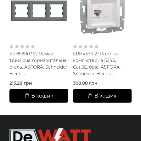
EPH5800362 Рамка
EPH4370121 Розетка
EP
тримісна горизонтальна,
комп'ютерна RJ45,
п
сталь, ASFORA, Schneider
Cat.5E, біла, ASFORA,
Sc
Electric
Schneider Electric
215.28 грн
308.88 грн
29
В кошик
В кошик