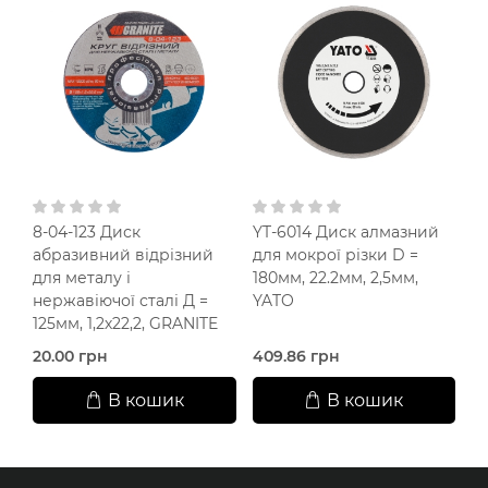
8-04-123 Диск
YT-6014 Диск алмазний
6
абразивний відрізний
для мокрої різки D =
дл
для металу і
180мм, 22.2мм, 2,5мм,
н
нержавіючої сталі Д =
YATO
11
125мм, 1,2х22,2, GRANITE
V
20.00 грн
409.86 грн
2
В кошик
В кошик