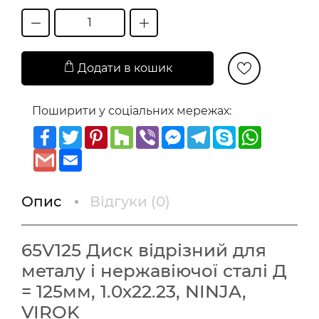
Додати в кошик
Поширити у соціальних мережах:
Facebook
Twitter
Pinterest
Houzz
Viber
Messenger
Telegram
Skype
WhatsAp
Gmail
Email
Опис
Відгуки (
0
)
65V125 Диск відрізний для
металу і нержавіючої сталі Д
= 125мм, 1.0х22.23, NINJA,
VIROK