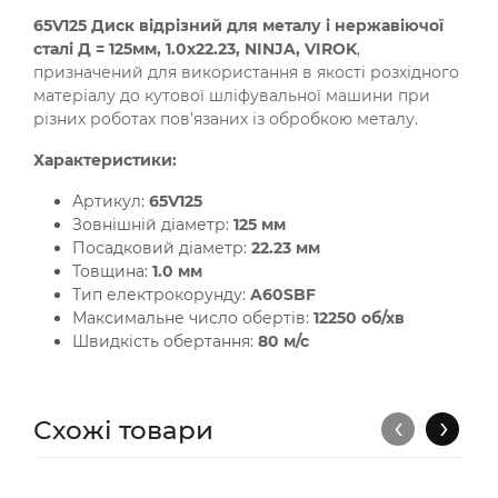
65V125 Диск відрізний для металу і нержавіючої
сталі Д = 125мм, 1.0х22.23, NINJA, VIROK
,
призначений для використання в якості розхідного
матеріалу до кутової шліфувальної машини при
різних роботах пов’язаних із обробкою металу.
Характеристики:
Артикул:
65V125
Зовнішній діаметр:
125 мм
Посадковий діаметр:
22.23 мм
Товщина:
1.0 мм
Тип електрокорунду:
A60SBF
Максимальне число обертів:
12250 об/хв
Швидкість обертання:
80 м/с
‹
›
Схожі товари