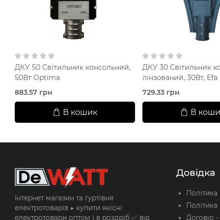
ДКУ 50 Світильник консольний,
ДКУ 30 Світильник к
50Вт Optima
лінзований, 30Вт, Ef
883.57 грн
729.33 грн
В кошик
В коши
Довідка
Політика
Інтернет магазин та гуртівня
Політика 
електротоварів ▶️ купити якісні
Договір -
електротовари оптом і в роздріб ✅ від