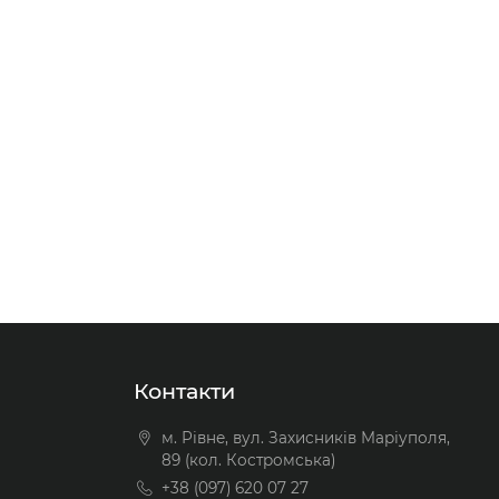
Контакти
м. Рівне, вул. Захисників Маріуполя,
89 (кол. Костромська)
+38 (097) 620 07 27