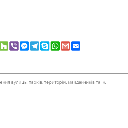
er
Pinterest
Houzz
Viber
Messenger
Telegram
Skype
WhatsApp
Gmail
Email
ня вулиць, парків, територій, майданчиків та ін.