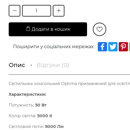
Додати в кошик
Facebook
Twitt
Поширити у соціальних мережах:
Опис
Відгуки (
0
)
Світильник консольний Optima призначений для освітлен
Характеристики:
Потужність:
50 Вт
Колір світла:
5000 К
Світловий потік:
5000 Лм