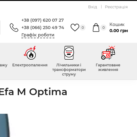
Вхід
Реєстрація
+38 (097) 620 07 27
Кошик
+38 (066) 250 49 74
0
0
0.00 грн
Графік роботи
тажу
Електроопалення
Лічильники і
Гарантоване
трансформатори
живлення
струму
Efa M Optima