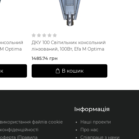
онсольний
ДКУ 100 Світильник консольний
a M Optima
лінзований, 100Вт, Efa M Optima
1485.74 грн
к
В кошик
Інформація
 використання файлів cookie
Наші проекти
конфіденційності
Про нас
 оферта (Правила
Співпраця з нами