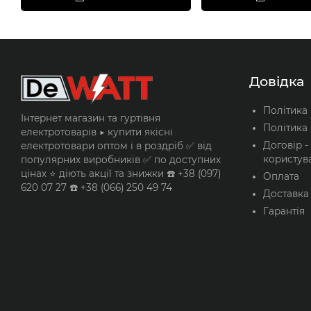
Довідка
Політика
Інтернет магазин та гуртівня
Політика 
електротоварів ▶️ купити якісні
Договір -
електротовари оптом і в роздріб ✅ від
користув
популярних виробників ✅ по доступних
цінах ⭐ діють акції та знижки ☎️ +38 (097)
Оплата
620 07 27 ☎️ +38 (066) 250 49 74
Доставка
Гарантія