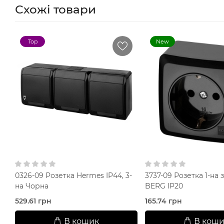
Схожі товари
Top
New
0326-09 Розетка Hermes IP44, 3-
3737-09 Розетка 1-на з
на Чорна
BERG IP20
529.61 грн
165.74 грн
В кошик
В коши