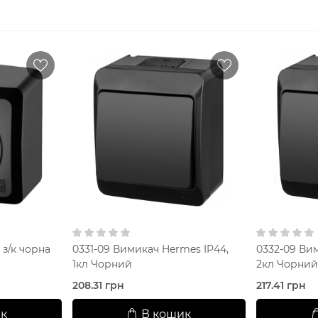
 з/к чорна
0331-09 Вимикач Hermes IP44,
0332-09 Ви
1кл Чорний
2кл Чорни
208.31 грн
217.41 грн
к
В кошик