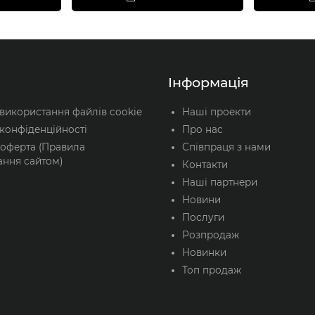
Інформація
 використання файлів cookie
Наші проекти
конфіденційності
Про нас
 оферта (Правила
Співпраця з нами
ання сайтом)
Контакти
Наші партнери
Новини
Послуги
Розпродаж
Новинки
Топ продаж