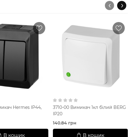
‹
›
микач Hermes IP44,
3710-00 Вимикач 1кл білий BERG
03
й
IP20
на
140.84 грн
2
В кошик
В кошик