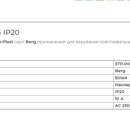
 IP20
o-Plast
серії
Berg
призначений для керування освітлювальни
3711-00
Berg
Білий
Накла
IP20
10 А
AC 230