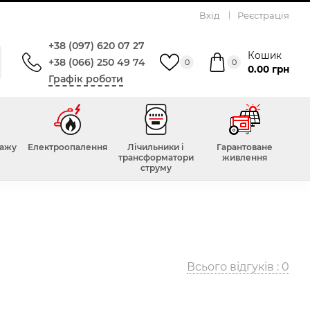
Вхід
Реєстрація
+38 (097) 620 07 27
Кошик
+38 (066) 250 49 74
0
0
0.00 грн
Графік роботи
тажу
Електроопалення
Лічильники і
Гарантоване
трансформатори
живлення
струму
Всього відгуків :
0