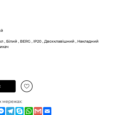
ий
2кл , Білий , BERG , IP20 , Двохклавішний , Накладний
микач
к
х мережах:
iber
Messenger
Telegram
Skype
WhatsApp
Gmail
Email