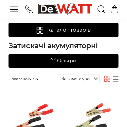
Каталог товарів
Затискачі акумуляторні
Фільтри
Показано
6
із
6