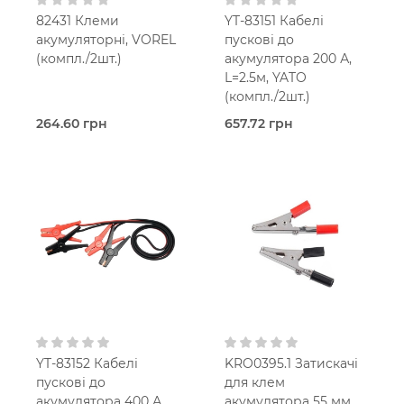
82431 Клеми
YT-83151 Кабелі
акумуляторні, VOREL
пускові до
(компл./2шт.)
акумулятора 200 А,
L=2.5м, YATO
(компл./2шт.)
264.60 грн
657.72 грн
В наявності
В наявності
Затискачі
Затискачі
акумуляторні
акумуляторні з
Vorel
проводом
Yato
YT-83152 Кабелі
KRO0395.1 Затискачі
пускові до
для клем
акумулятора 400 А,
акумулятора 55 мм,