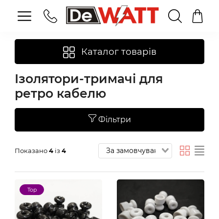
Каталог товарів
Ізолятори-тримачі для
ретро кабелю
Фільтри
Показано
4
із
4
Top