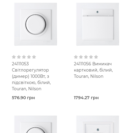
днів)
днів)
LAN-
Димер
Розетка
Touran
Touran
Білий
Білий
В
В
установчу коробку
установчу коробку
IP20
IP20
24111053
24111056 Вимикач
Світлорегулятор
картковий, білий,
(димер) 1000Вт, з
Touran, Nilson
підсвіткою, білий,
Touran, Nilson
576.90 грн
1794.27 грн
Під
Під
замовлення (2 робочих
замовлення (2 робочих
днів)
днів)
Димер
Картковий
Touran
вимикач
Білий
Touran
В
Білий