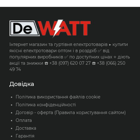
Інтернет магазин та гуртівня електротоварів ▶️ купити
якісні електротовари оптом і в роздріб ✅ від
популярних виробників ✅ по доступних цінах ⭐ діють
акції та знижки ☎️ +38 (097) 620 07 27 ☎️ +38 (066) 250
49 74
Довідка
Політика використання файлів cookie
Політика конфіденційності
Договір - оферта (Правила користування сайтом)
Оплата
Доставка
Гарантія