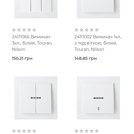
24111066 Вимикач
24111002 Вимикач 1кл.,
3кл., білий, Touran,
з підсвіткою, білий,
Nilson
Touran, Nilson
150.21 грн
148.85 грн
В наявності
Під
Вимикач
замовлення (2 робочих
Touran
днів)
Білий
Вимикач
В
Touran
установчу коробку
Білий
IP20
В
установчу коробку
IP20