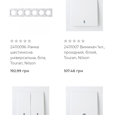
В
В
установчу коробку
установчу коробку
IP20
IP20
24110096 Рамка
24111007 Вимикач 1кл.,
шестимісна
прохідний, білий,
універсальна, біла,
Touran, Nilson
Touran, Nilson
192.99 грн
107.46 грн
В наявності
В наявності
Рамка
Прохідний
Touran
вимикач
Білий
Touran
В
Білий
установчу коробку
В
IP20
установчу коробку
IP20