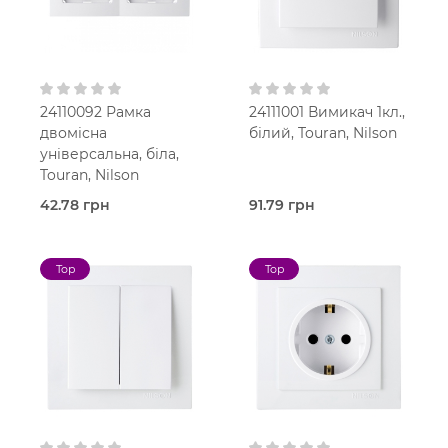
24110092 Рамка
24111001 Вимикач 1кл.,
двомісна
білий, Touran, Nilson
універсальна, біла,
Touran, Nilson
42.78 грн
91.79 грн
В наявності
В наявності
Рамка
Вимикач
Touran
Touran
Top
Top
Білий
Білий
В
В
установчу коробку
установчу коробку
IP20
IP20