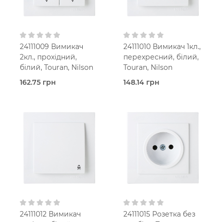
24111009 Вимикач
24111010 Вимикач 1кл.,
2кл., прохідний,
перехресний, білий,
білий, Touran, Nilson
Touran, Nilson
162.75 грн
148.14 грн
В наявності
В наявності
Прохідний
вимикач
Перехресний вимикач
Touran
Touran
Білий
Білий
В
В
установчу коробку
установчу коробку
IP20
IP20
24111012 Вимикач
24111015 Розетка без