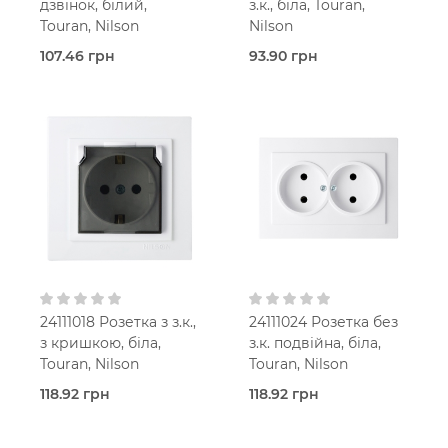
дзвінок, білий,
з.к., біла, Touran,
Touran, Nilson
Nilson
107.46 грн
93.90 грн
В наявності
В наявності
Кнопка
Розетка
дзвінка
Touran
Touran
Білий
Білий
В
В
установчу коробку
установчу коробку
IP20
IP20
24111018 Розетка з з.к.,
24111024 Розетка без
з кришкою, біла,
з.к. подвійна, біла,
Touran, Nilson
Touran, Nilson
118.92 грн
118.92 грн
В наявності
В наявності
Розетка
Розетка
Touran
Touran