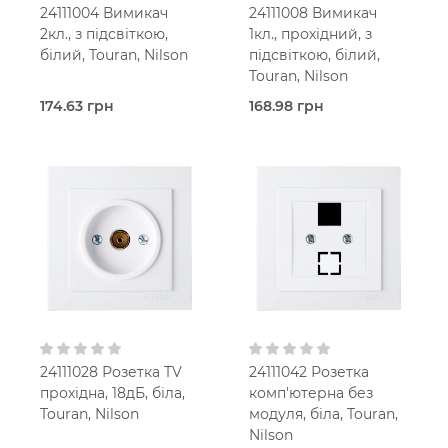
24111004 Вимикач
24111008 Вимикач
2кл., з підсвіткою,
1кл., прохідний, з
білий, Touran, Nilson
підсвіткою, білий,
Touran, Nilson
174.63 грн
168.98 грн
Під
Під
замовлення (2 робочих
замовлення (2 робочих
днів)
днів)
Вимикач
Прохідний
Touran
вимикач
Білий
Touran
В
Білий
установчу коробку
В
IP20
установчу коробку
IP20
24111028 Розетка TV
24111042 Розетка
прохідна, 18дБ, біла,
комп'ютерна без
Touran, Nilson
модуля, біла, Touran,
Nilson