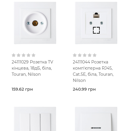
Білий
Білий
В
В
установчу коробку
установчу коробку
IP20
IP20
24111029 Розетка TV
24111044 Розетка
кінцева, 18дБ, біла,
комп'ютерна RJ45,
Touran, Nilson
Cat.5E, біла, Touran,
Nilson
159.62 грн
240.99 грн
В наявності
В наявності
TV-Розетка
LAN-
Touran
Розетка
Білий
Touran
В
Білий
установчу коробку
В
IP20
установчу коробку
IP20