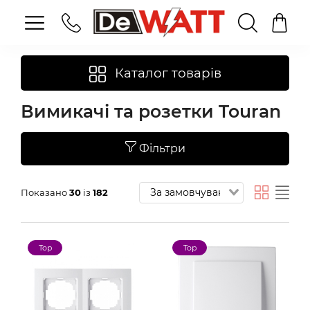
Каталог товарів
Вимикачі та розетки Touran
Фільтри
Показано
30
із
182
Top
Top