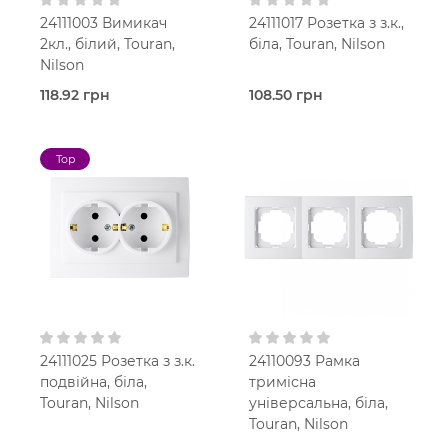
24111003 Вимикач
24111017 Розетка з з.к.,
2кл., білий, Touran,
біла, Touran, Nilson
Nilson
118.92 грн
108.50 грн
В наявності
В наявності
Вимикач
Розетка
Touran
Touran
Top
Білий
Білий
В
В
установчу коробку
установчу коробку
IP20
IP20
24111025 Розетка з з.к.
24110093 Рамка
подвійна, біла,
тримісна
Touran, Nilson
універсальна, біла,
Touran, Nilson