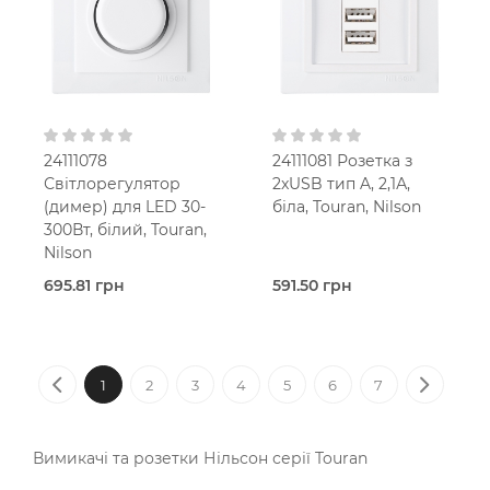
установчу коробку
В
IP20
установчу коробку
IP20
24111078
24111081 Розетка з
Світлорегулятор
2xUSB тип A, 2,1А,
(димер) для LED 30-
біла, Touran, Nilson
300Вт, білий, Touran,
Nilson
695.81 грн
591.50 грн
Під
Під
замовлення (2 робочих
замовлення (2 робочих
днів)
днів)
Димер
USB
Previous
Next
Touran
Розетка
1
2
3
4
5
6
7
Білий
Touran
В
Білий
установчу коробку
В
IP20
установчу коробку
Вимикачі та розетки Нільсон серії Touran
IP20