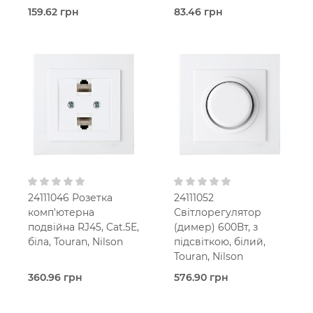
159.62 грн
83.46 грн
Під
Під
замовлення (2 робочих
замовлення (2 робочих
днів)
днів)
TV-Розетка
LAN-
Touran
Розетка
Білий
Touran
В
Білий
установчу коробку
В
IP20
установчу коробку
IP20
24111046 Розетка
24111052
комп'ютерна
Світлорегулятор
подвійна RJ45, Cat.5E,
(димер) 600Вт, з
біла, Touran, Nilson
підсвіткою, білий,
Touran, Nilson
360.96 грн
576.90 грн
Під
Під
замовлення (2 робочих
замовлення (2 робочих