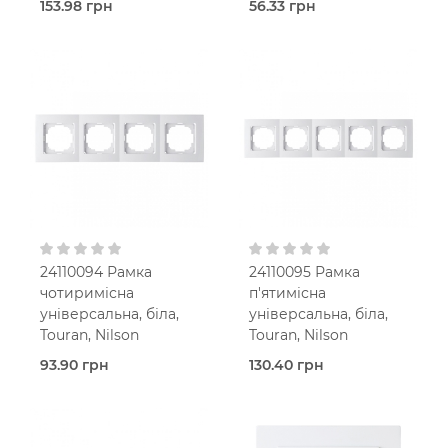
153.98 грн
56.33 грн
В наявності
В наявності
Розетка
Рамка
Touran
Touran
Білий
Білий
В
В
установчу коробку
установчу коробку
IP20
IP20
24110094 Рамка
24110095 Рамка
чотиримісна
п'ятимісна
універсальна, біла,
універсальна, біла,
Touran, Nilson
Touran, Nilson
93.90 грн
130.40 грн
В наявності
В наявності
Рамка
Рамка
Touran
Touran
Білий
Білий