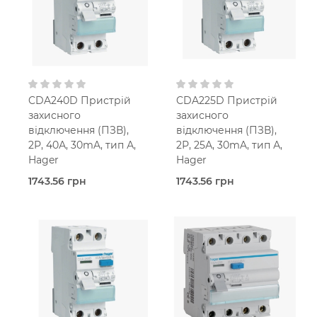
CDA240D Пристрій
CDA225D Пристрій
захисного
захисного
відключення (ПЗВ),
відключення (ПЗВ),
2Р, 40А, 30mA, тип А,
2Р, 25А, 30mA, тип А,
Hager
Hager
1743.56 грн
1743.56 грн
В наявності
В наявності
Hager
Hager
25,0
40,0 Ампер
Ампер
2-мод.
2-мод.
25 мм2
25 мм2
30 мА
30 мА
Тип A
Тип A