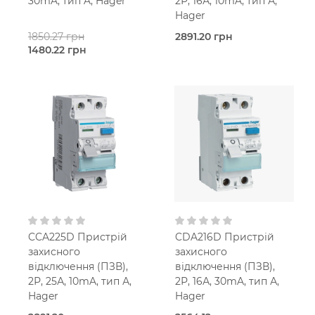
30mA, тип A, Hager
2Р, 16А, 10mA, тип А,
Hager
1850.27 грн
2891.20 грн
1480.22 грн
В наявності
Під
Hager
замовлення (28
25,0
робочих днів)
Ампер
Hager
4-
16,0
мод.
Ампер
2-мод.
30 мА
25 мм2
400V AC
10 мА
Тип A
230V AC
CCA225D Пристрій
CDA216D Пристрій
захисного
захисного
відключення (ПЗВ),
відключення (ПЗВ),
2Р, 25А, 10mA, тип А,
2Р, 16А, 30mA, тип А,
Hager
Hager