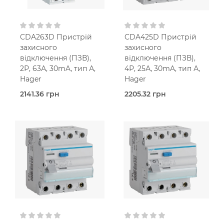
230V AC
230V AC
CDA263D Пристрій
CDA425D Пристрій
захисного
захисного
відключення (ПЗВ),
відключення (ПЗВ),
2Р, 63А, 30mA, тип А,
4Р, 25А, 30mA, тип А,
Hager
Hager
2141.36 грн
2205.32 грн
В наявності
В наявності
Hager
Hager
25,0
63,0 Ампер
Ампер
2-мод.
4-
мод.
25 мм2
25 мм2
30 мА
Тип A
30 мА
Тип A
230V AC
400V AC