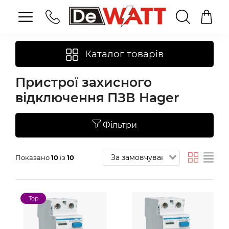
Каталог товарів
Пристрої захисного
відключення ПЗВ Hager
Фільтри
Показано
10
із
10
Top