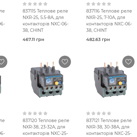
ле
837115 Теплове реле
837116 Теплове реле
NXR-25, 5.5-8А, для
NXR-25, 7-10А, для
6-
контакторів NXC-06-
контакторів NXC-06-
38, CHINT
38, CHINT
467.11 грн
482.63 грн
Під
Під
очих
замовлення (3 робочих
замовлення (3 робочих
днів)
днів)
е
Теплове
Теплове
реле
реле
Chint
Chint
25,0 Ампер
25,0 Ампер
5,5-8 A
7-10 A
В кошик
В кошик
0
IP20
IP20
1NO+1NC
1NO+1NC
ле
837120 Теплове реле
837121 Теплове реле
NXR-38, 23-32А, для
NXR-38, 30-38А, для
6-
контакторів NXC-25-
контакторів NXC-25-