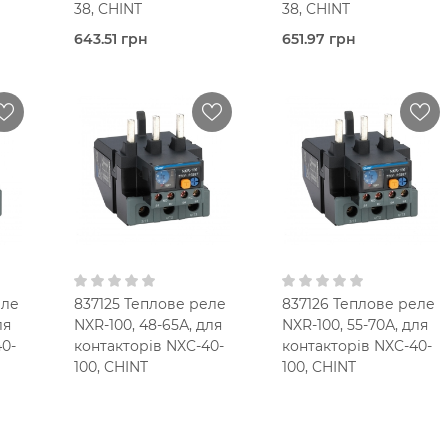
38, CHINT
38, CHINT
643.51 грн
651.97 грн
Під
Під
очих
замовлення (3 робочих
замовлення (3 робочих
днів)
днів)
е
Теплове
Теплове
реле
реле
Chint
Chint
38,0 Ампер
38,0 Ампер
23-32 A
30-38 A
В кошик
В кошик
0
IP20
IP20
1NO+1NC
1NO+1NC
еле
837125 Теплове реле
837126 Теплове реле
ля
NXR-100, 48-65А, для
NXR-100, 55-70А, для
0-
контакторів NXC-40-
контакторів NXC-40-
100, CHINT
100, CHINT