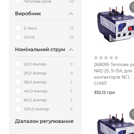
ПВ-1
Elektro-Plast
Гірлянди
Модульні контактори
Рубильники
Мультимедійні щитки
Ізострічка
Теплове реле
42
ПВ-3
Livolo
ЖКХ-світильники
Модульні ОПН
Пристрої подачі команд і сигналів
Шини з'єднувальні, мідні, алюмінієві, ізолятори
Виробник
СІП
Консольні світильники
Перемикачі на DIN-рейку
Кріплення
E.Next
13
Вита пара
Лінійні світильники
Додаткове обладнання для А-В
Електромонтажні труби та аксесуари
Chint
29
КВВГ
Ліхтарики
Арматура для СІП
Номінальний струм
КГ
Стельові світильники і Люстри
22,0 Ампер
9
268095 Теплове р
Настільні і підлогові світильники
NR2-25, 9-13А, для
25,0 Ампер
9
контакторів NC1,
38,0 Ампер
2
CHINT
40,0 Ампер
2
352.12 грн
В наявно
85,0 Ампер
2
Теплов
реле
100,0 Ампер
6
Chint
Діапазон регулювання
9-13 A
1NO+1NC