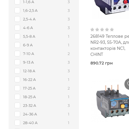
1-1,6 А
3
В кошик
1,6-2,5 A
3
2,5-4 A
3
4-6 A
3
268149 Теплове р
5,5-8 A
1
NR2-93, 55-70А, дл
6-9 A
1
контакторів NC1,
7-10 A
2
CHINT
9-13 A
3
890.72 грн
В наявно
12-18 A
3
Теплов
реле
16-22 A
1
Chint
17-25 A
2
55-70 A
18-25 A
1
1NO+1NC
23-32 A
3
В кошик
24-36 A
1
28-40 A
1