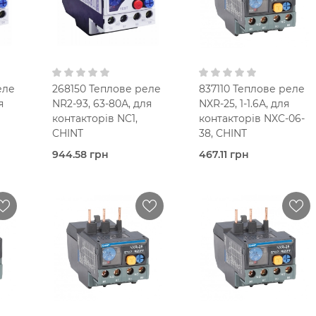
В кошик
В кошик
еле
268150 Теплове реле
837110 Теплове реле
я
NR2-93, 63-80А, для
NXR-25, 1-1.6А, для
контакторів NC1,
контакторів NXC-06-
CHINT
38, CHINT
944.58 грн
467.11 грн
сті
В наявності
Під
е
Теплове
замовлення (3 робочих
реле
днів)
Chint
Теплове
реле
63-80 A
Chint
1NO+1NC
25,0 Ампер
1-1,6 А
В кошик
В кошик
IP20
1NO+1NC