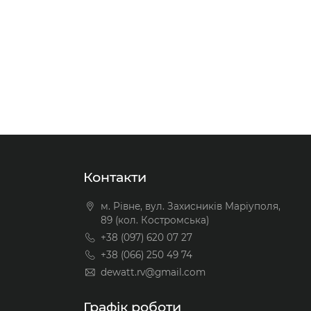
Під
Під
замовлення (2 робочих
замовлення (2 робочих
днів)
днів)
Теплове
Теплове
xt
реле
реле
E.Next
E.Next
22,0
22,0
Ампер
Ампер
6-9 A
9-13 A
В кошик
В кошик
IP20
IP20
1NO+1NC
1NO+1NC
Контакти
м. Рівне, вул. Захисників Маріуполя,
89 (кол. Костромська)
+38 (097) 620 07 27
+38 (066) 250 49 74
dewatt.rv@gmail.com
Графік роботи