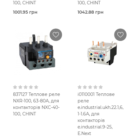
100, CHINT
100, CHINT
1001.95 грн
1042.88 грн
Під
Під
замовлення (3 робочих
замовлення (3 робочих
днів)
днів)
Теплове
Теплове
реле
реле
Chint
Chint
100,0 Ампер
100,0 Ампер
23-32 A
30-40 A
В кошик
В кошик
IP20
IP20
1NO+1NC
1NO+1NC
837127 Теплове реле
i0110001 Теплове
NXR-100, 63-80А, для
реле
контакторів NXC-40-
e.industrial.ukh.22.1,6,
100, CHINT
1-1.6А, для
контакторів
e.industrial.9-25,
E.Next