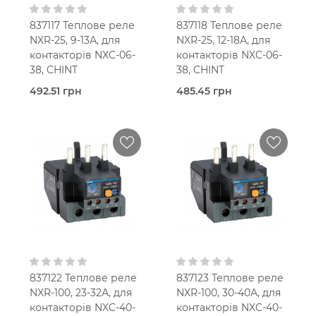
837117 Теплове реле
837118 Теплове реле
NXR-25, 9-13А, для
NXR-25, 12-18А, для
контакторів NXC-06-
контакторів NXC-06-
38, CHINT
38, CHINT
492.51 грн
485.45 грн
Під
Під
замовлення (3 робочих
замовлення (3 робочих
днів)
днів)
Теплове
Теплове
реле
реле
Chint
Chint
25,0 Ампер
25,0 Ампер
9-13 A
12-18 A
В кошик
В кошик
IP20
IP20
1NO+1NC
1NO+1NC
837122 Теплове реле
837123 Теплове реле
NXR-100, 23-32А, для
NXR-100, 30-40А, для
контакторів NXC-40-
контакторів NXC-40-