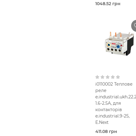
1048.52 грн
Під
замовлення (3 роб
днів)
Теплов
реле
Chint
100,0 Ампер
37-50 A
В кошик
IP2
1NO+1NC
i0110002 Теплове
реле
e.industrial.ukh.22.2
1.6-2.5А, для
контакторів
e.industrial.9-25,
E.Next
411.08 грн