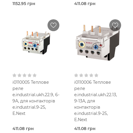
1152.95 грн
411.08 грн
Під
Під
замовлення (3 робочих
замовлення (2 робочих
днів)
днів)
Теплове
Теплове
реле
реле
Chint
E.Next
22,0
100,0 Ампер
Ампер
63-80 A
1-1,6 А
В кошик
В кошик
IP20
IP20
1NO+1NC
1NO+1NC
i0110005 Теплове
i0110006 Теплове
реле
реле
e.industrial.ukh.22.9, 6-
e.industrial.ukh.22.13,
9А, для контакторів
9-13А, для
e.industrial.9-25,
контакторів
E.Next
e.industrial.9-25,
E.Next
411.08 грн
411.08 грн