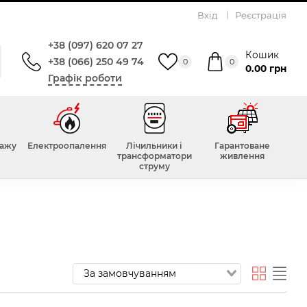
Вхід
Реєстрація
+38 (097) 620 07 27
Кошик
+38 (066) 250 49 74
0
0
0.00 грн
Графік роботи
тажу
Електроопалення
Лічильники і
Гарантоване
трансформатори
живлення
струму