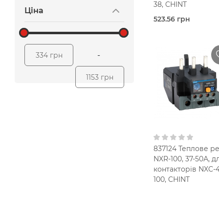
38, CHINT
Ціна
523.56 грн
Під
замовлення (3 роб
днів)
Теплов
-
334 грн
реле
Chint
1153 грн
25,0 Ампер
17-25 A
В кошик
IP2
1NO+1NC
837124 Теплове р
NXR-100, 37-50А, д
контакторів NXC-4
100, CHINT