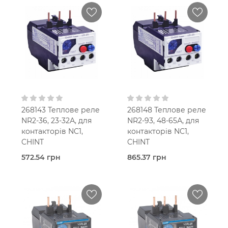
268143 Теплове реле
268148 Теплове реле
NR2-36, 23-32А, для
NR2-93, 48-65А, для
контакторів NC1,
контакторів NC1,
CHINT
CHINT
572.54 грн
865.37 грн
В наявності
В наявності
Теплове
Теплове
реле
реле
Chint
Chint
23-32 A
48-65 A
1NO+1NC
1NO+1NC