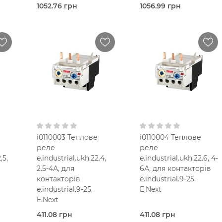
1052.76 грн
1056.99 грн
Під
Під
очих
замовлення (3 робочих
замовлення (3 робочих
днів)
днів)
е
Теплове
Теплове
реле
реле
Chint
Chint
100,0 Ампер
100,0 Ампер
48-65 A
55-70 A
В кошик
В кошик
0
IP20
IP20
1NO+1NC
1NO+1NC
i0110003 Теплове
i0110004 Теплове
реле
реле
,5,
e.industrial.ukh.22.4,
e.industrial.ukh.22.6, 4-
2.5-4А, для
6А, для контакторів
контакторів
e.industrial.9-25,
e.industrial.9-25,
E.Next
E.Next
411.08 грн
411.08 грн