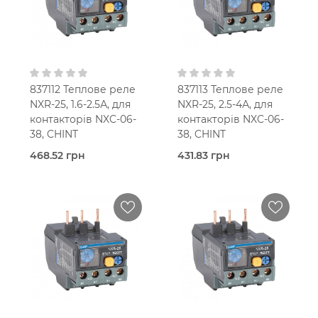
В кошик
В кошик
837112 Теплове реле
837113 Теплове реле
NXR-25, 1.6-2.5А, для
NXR-25, 2.5-4А, для
контакторів NXC-06-
контакторів NXC-06-
38, CHINT
38, CHINT
468.52 грн
431.83 грн
Під
Під
замовлення (3 робочих
замовлення (3 робочих
днів)
днів)
Теплове
Теплове
реле
реле
Chint
Chint
25,0 Ампер
25,0 Ампер
1,6-2,5 A
2,5-4 A
В кошик
В кошик
IP20
IP20
1NO+1NC
1NO+1NC