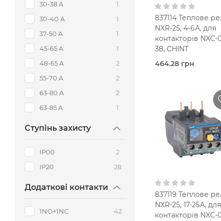
30-38 A
1
837114 Теплове ре
30-40 A
1
NXR-25, 4-6А, для
37-50 A
1
контакторів NXC-0
45-65 A
1
38, CHINT
48-65 A
2
464.28 грн
Під
55-70 A
2
замовлення (3 роб
днів)
63-80 A
2
Теплов
реле
63-85 A
1
Chint
Ступінь захисту
25,0 Ампер
4-6 A
В кошик
IP00
2
IP2
IP20
28
1NO+1NC
Додаткові контакти
837119 Теплове ре
NXR-25, 17-25А, для
1NO+1NC
42
контакторів NXC-0