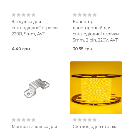
230V AC
Заглушка для
Конектор
світлодіодної стрічки
двосторонній для
220В, 5mm, AVT
світлодіодної стрічки
5mm, 2 pin, 220V, AVT
4.40 грн
30.55 грн
В наявності
В наявності
Заглушка
Конектор
для стрічки
для стрічки
AVT
AVT
Монтажна кліпса для
Світлодіодна стрічка