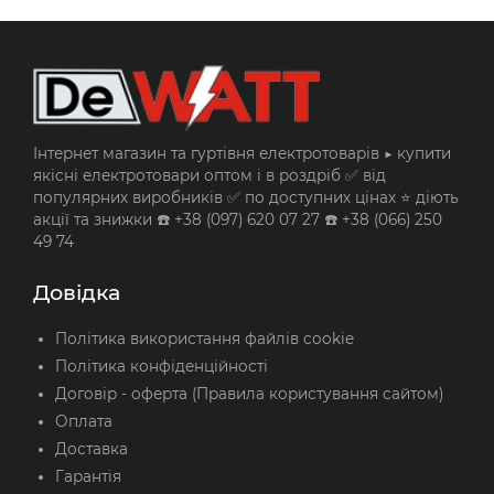
Теплий
Червоне
білий
світло
6 Вт
6 Вт
120 шт./м
120 шт./м
IP65
IP65
230V AC
230V AC
Інтернет магазин та гуртівня електротоварів ▶️ купити
якісні електротовари оптом і в роздріб ✅ від
популярних виробників ✅ по доступних цінах ⭐ діють
акції та знижки ☎️ +38 (097) 620 07 27 ☎️ +38 (066) 250
49 74
Довідка
Політика використання файлів cookie
Політика конфіденційності
Договір - оферта (Правила користування сайтом)
Оплата
Доставка
Гарантія