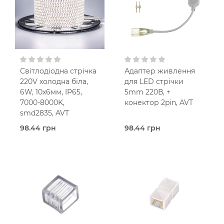
Світлодіодна стрічка
Адаптер живлення
220V холодна біла,
для LED стрічки
6W, 10х6мм, IP65,
5mm 220В, +
7000-8000K,
конектор 2pin, AVT
smd2835, AVT
98.44 грн
98.44 грн
В наявності
В наявності
Адаптер
Світлодіодна стрічка
живлення
AVT
AVT
Холодний
300 Вт
білий
IP65
6 Вт
230V AC
120 шт./м
IP65