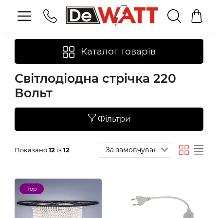
Каталог товарів
Світлодіодна стрічка 220
Вольт
Фільтри
Показано
12
із
12
Top