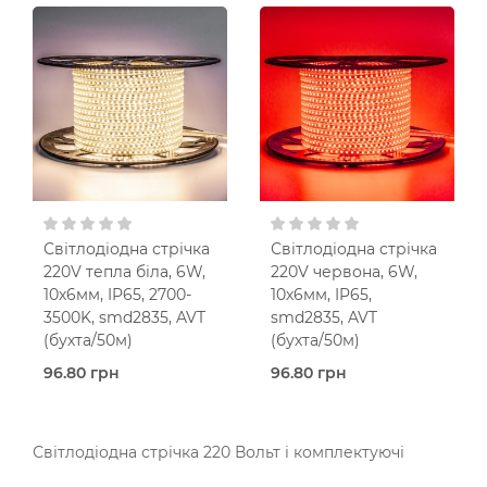
замовлення (2 робочих
замовлення (2 робочих
днів)
днів)
Світлодіодна стрічка
Світлодіодна стрічка
AVT
AVT
Рожеве
Синє
світло
світло
6 Вт
6 Вт
120 шт./м
120 шт./м
IP65
IP65
230V AC
230V AC
Світлодіодна стрічка
Світлодіодна стрічка
220V тепла біла, 6W,
220V червона, 6W,
10х6мм, IP65, 2700-
10х6мм, IP65,
3500K, smd2835, AVT
smd2835, AVT
(бухта/50м)
(бухта/50м)
96.80 грн
96.80 грн
Під
Під
замовлення (2 робочих
замовлення (2 робочих
днів)
днів)
Світлодіодна стрічка 220 Вольт і комплектуючі
Світлодіодна стрічка
Світлодіодна стрічка
AVT
AVT