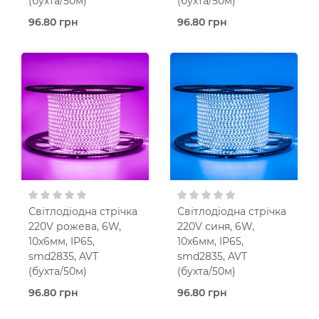
(бухта/50м)
(бухта/50м)
96.80 грн
96.80 грн
Під
Під
замовлення (2 робочих
замовлення (2 робочих
днів)
днів)
Світлодіодна стрічка
Світлодіодна стрічка
AVT
AVT
Зелене
світло
Помаранчеве світло
6 Вт
6 Вт
120 шт./м
120 шт./м
IP65
IP65
230V AC
230V AC
Світлодіодна стрічка
Світлодіодна стрічка
220V рожева, 6W,
220V синя, 6W,
10х6мм, IP65,
10х6мм, IP65,
smd2835, AVT
smd2835, AVT
(бухта/50м)
(бухта/50м)
96.80 грн
96.80 грн
Під
Під