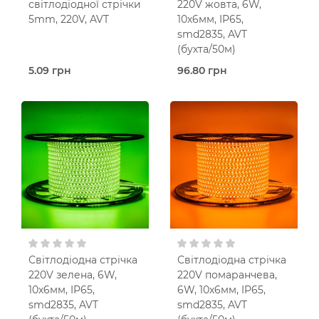
світлодіодної стрічки
220V жовта, 6W,
5mm, 220V, AVT
10х6мм, IP65,
smd2835, AVT
(бухта/50м)
5.09 грн
96.80 грн
В наявності
Під
Кліпса для
замовлення (2 робочих
стрічки
днів)
AVT
Світлодіодна стрічка
AVT
Жовте
світло
6 Вт
120 шт./м
IP65
230V AC
Світлодіодна стрічка
Світлодіодна стрічка
220V зелена, 6W,
220V помаранчева,
10х6мм, IP65,
6W, 10х6мм, IP65,
smd2835, AVT
smd2835, AVT