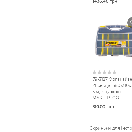
1436.40 грн
В наявно
Скринь
Stanley
Пластиковий корп
В кошик
79-3127 Органайз
21 секція 380х310х
мм, з ручкою,
MASTERTOOL
310.00 грн
Під
замовлення (7 роб
днів)
Скриньки для інст
Органайзер