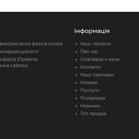
ol
E.Next
ус
Пластиковий корпус
В кошик
Інформація
 використання файлів cookie
Наші проекти
конфіденційності
Про нас
 оферта (Правила
Співпраця з нами
ання сайтом)
Контакти
Наші партнери
Новини
Послуги
Розпродаж
Новинки
Топ продаж