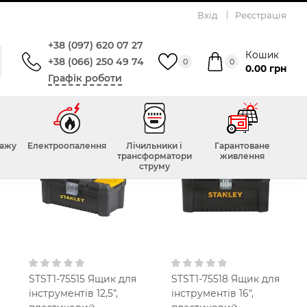
Вхід
Реєстрація
+38 (097) 620 07 27
Кошик
+38 (066) 250 49 74
0
0
0.00 грн
Графік роботи
тажу
Електроопалення
Лічильники і
Гарантоване
трансформатори
живлення
струму
STST1-75515 Ящик для
STST1-75518 Ящик для
інструментів 12,5",
інструментів 16",