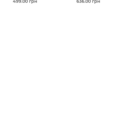
499.00 грн
636.00 грн
Під
Під
замовлення (7 робочих
замовлення (7 робочих
днів)
днів)
Скринька
Скринька
Mastertool
Mastertool
Пластиковий корпус
Пластиковий корпус
В кошик
В кошик