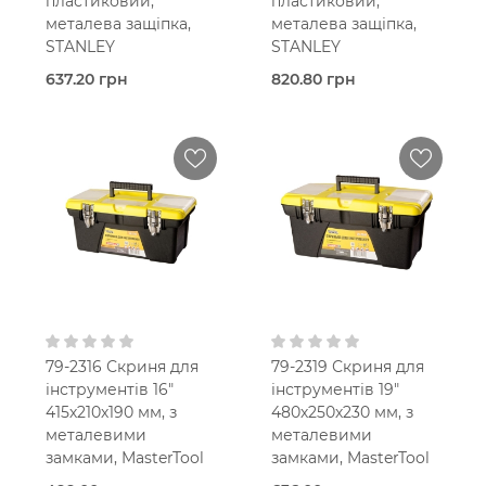
пластиковий,
пластиковий,
металева защіпка,
металева защіпка,
STANLEY
STANLEY
637.20 грн
820.80 грн
В наявності
В наявності
Скринька
Скринька
Stanley
Stanley
Пластиковий корпус
Пластиковий корпус
В кошик
В кошик
79-2316 Скриня для
79-2319 Скриня для
інструментів 16"
інструментів 19"
415х210х190 мм, з
480х250х230 мм, з
металевими
металевими
замками, MasterTool
замками, MasterTool