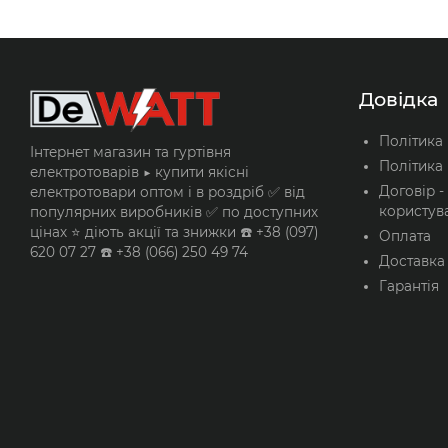
Masterto
Пластиковий корп
В кошик
Довідка
Політика
Інтернет магазин та гуртівня
Політика 
електротоварів ▶️ купити якісні
Договір -
електротовари оптом і в роздріб ✅ від
користув
популярних виробників ✅ по доступних
цінах ⭐ діють акції та знижки ☎️ +38 (097)
Оплата
620 07 27 ☎️ +38 (066) 250 49 74
Доставка
Гарантія