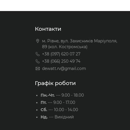
Контакти
м. Рівне, вул. Захисників Маріуполя,
89 (кол. Костромська)
+38 (097) 620 07 27
+38 (066) 250 49 74
dewatt.rv@gmail.com
Графік роботи
Пн.-Чт.
---
9.00 - 18.00
Пт.
---
9.00 - 17.00
Сб.
---
10.00 - 14.00
Нд.
---
Вихідний