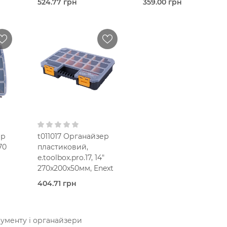
524.77 грн
359.00 грн
сті
В наявності
Під
ка
замовлення (7 робочих
Органайзер
днів)
E.Next
Скринька
ус
Mastertool
Пластиковий корпус
Пластиковий корпус
В кошик
В кошик
ер
t011017 Органайзер
70
пластиковий,
e.toolbox.pro.17, 14"
270x200x50мм, Enext
404.71 грн
Під
очих
замовлення (7 робочих
днів)
рументу і органайзери
Органайзер