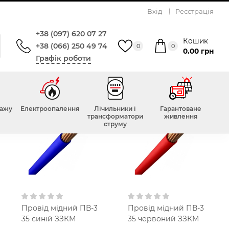
Вхід
Реєстрація
+38 (097) 620 07 27
Кошик
+38 (066) 250 49 74
0
0
0.00 грн
Графік роботи
тажу
Електроопалення
Лічильники і
Гарантоване
трансформатори
живлення
струму
Провід мідний ПВ-3
Провід мідний ПВ-3
35 синій ЗЗКМ
35 червоний ЗЗКМ