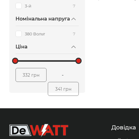
Білий
3-й
7
П
нгд
Номінальна напруга
Одножильний
35,0 
В кошик
Кругл
380 Вольт
7
3-й
Ціна
Вольт
-
332 грн
341 грн
Довідка