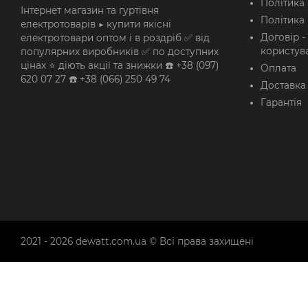
Політика
Інтернет магазин та гуртівня
Політика 
електротоварів ▶️ купити якісні
Договір -
електротовари оптом і в роздріб ✅ від
користув
популярних виробників ✅ по доступних
цінах ⭐ діють акції та знижки ☎️ +38 (097)
Оплата
620 07 27 ☎️ +38 (066) 250 49 74
Доставка
Гарантія
2021 - 2026
dewatt.com.ua
© Всі права захищені