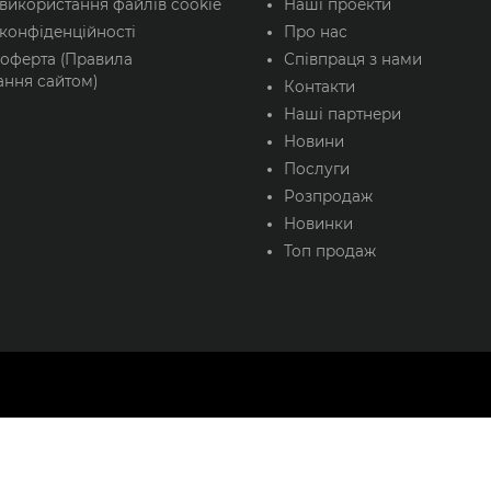
 використання файлів cookie
Наші проекти
конфіденційності
Про нас
 оферта (Правила
Співпраця з нами
ання сайтом)
Контакти
Наші партнери
Новини
Послуги
Розпродаж
Новинки
Топ продаж