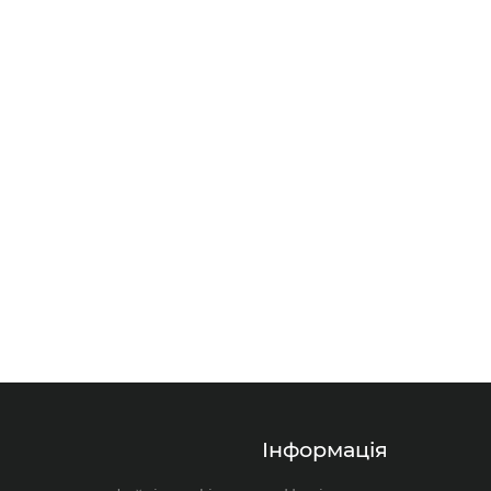
Жовто-зелений
ВХ
ПВХ
нгд
Одножильний
мм²
35,0 мм²
В кошик
ий
Круглий
3-й
380
380
Вольт
Інформація