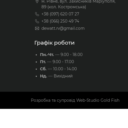
м. Рівне, вул. Захисників Маріуполя,
89 (кол. Костромська)
+38 (097) 620 07 27
+38 (066) 250 49 74
dewatt.rv@gmail.com
Графік роботи
Пн.-Чт.
---
9.00 - 18.00
Пт.
---
9.00 - 17.00
Сб.
---
10.00 - 14.00
Нд.
---
Вихідний
Розробка та супровід
Web-Studio Gold Fish