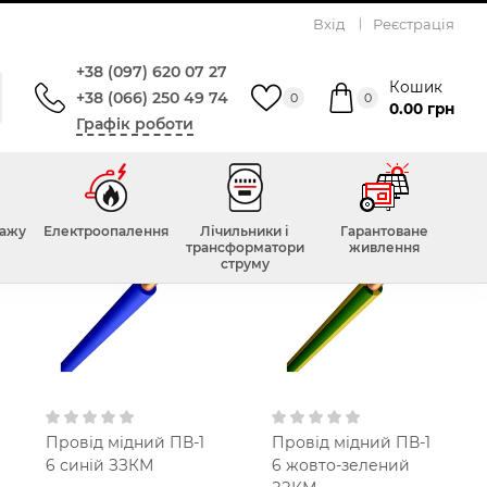
Вхід
Реєстрація
+38 (097) 620 07 27
Кошик
+38 (066) 250 49 74
0
0
0.00 грн
Графік роботи
Top
тажу
Електроопалення
Лічильники і
Гарантоване
трансформатори
живлення
струму
Провід мідний ПВ-1
Провід мідний ПВ-1
6 синій ЗЗКМ
6 жовто-зелений