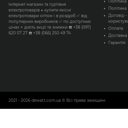
Політика
Інтернет магазин та гуртівня
Політика 
електротоварів ▶️ купити якісні
Договір -
електротовари оптом і в роздріб ✅ від
користув
популярних виробників ✅ по доступних
цінах ⭐ діють акції та знижки ☎️ +38 (097)
Оплата
620 07 27 ☎️ +38 (066) 250 49 74
Доставка
Гарантія
2021 - 2026
dewatt.com.ua
© Всі права захищені