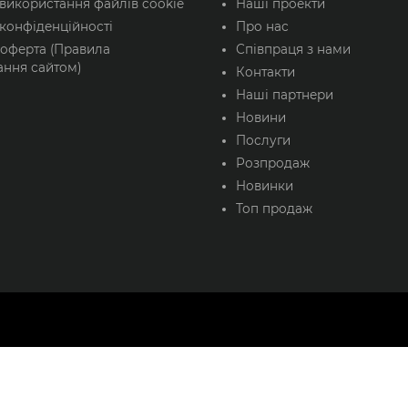
 використання файлів cookie
Наші проекти
конфіденційності
Про нас
 оферта (Правила
Співпраця з нами
ання сайтом)
Контакти
Наші партнери
Новини
Послуги
Розпродаж
Новинки
Топ продаж