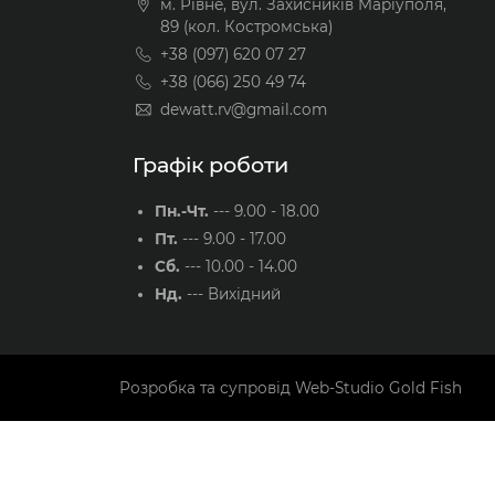
м. Рівне, вул. Захисників Маріуполя,
89 (кол. Костромська)
+38 (097) 620 07 27
+38 (066) 250 49 74
dewatt.rv@gmail.com
Графік роботи
Пн.-Чт.
---
9.00 - 18.00
Пт.
---
9.00 - 17.00
Сб.
---
10.00 - 14.00
Нд.
---
Вихідний
Розробка та супровід
Web-Studio Gold Fish