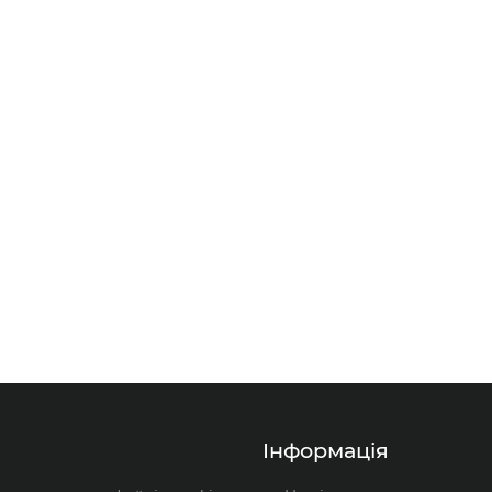
Білий
Червоний
ВХ
ПВХ
ПВХ
нгд
нгд
м²
Одножильний
Одножильний
ий
6,0 мм²
6,0 мм²
В кошик
В кошик
Круглий
Круглий
380
1-й
1-й
380
380
Вольт
Вольт
Інформація