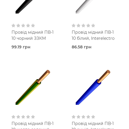
Провід мідний ПВ-1
Провід мідний ПВ-1
10 чорний ЗЗКМ
10 білий, Interelectro
99.19 грн
86.58 грн
В наявності
Під
ЗЗКМ
замовлення (7 робочих
Чоpний
днів)
ПВХ
Interelectro
Білий
Одножильний
ПВХ
10,0 мм²
нгд
Круглий
1-й
Одножильний
380
10,0 мм²
Вольт
Круглий
1-й
380
Вольт
Провід мідний ПВ-1
Провід мідний ПВ-1