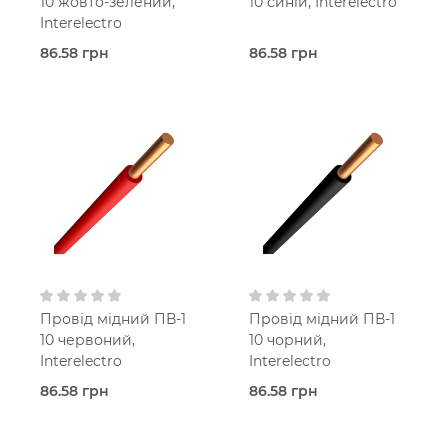
10 жовто-зелений,
10 синій, Interelectro
Interelectro
86.58 грн
86.58 грн
Під
Під
замовлення (7 робочих
замовлення (7 робочих
днів)
днів)
Interelectro
Interelectro
Жовто-зелений
Синій
ПВХ
ПВХ
нгд
нгд
Одножильний
Одножильний
10,0 мм²
10,0 мм²
Круглий
Круглий
1-й
1-й
380
380
Вольт
Вольт
Провід мідний ПВ-1
Провід мідний ПВ-1
10 червоний,
10 чорний,
Interelectro
Interelectro
86.58 грн
86.58 грн
Під
Під
замовлення (7 робочих
замовлення (7 робочих
днів)
днів)