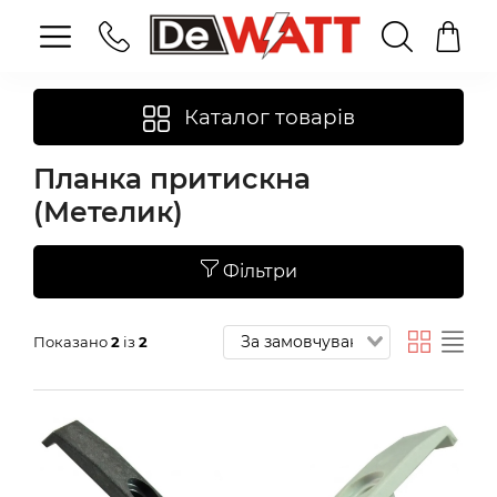
Каталог товарів
Планка притискна
(Метелик)
Фільтри
Показано
2
із
2