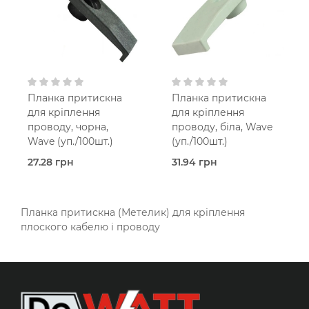
Планка притискна
Планка притискна
для кріплення
для кріплення
проводу, чорна,
проводу, біла, Wave
Wave (уп./100шт.)
(уп./100шт.)
27.28 грн
31.94 грн
В наявності
Під
Планка
замовлення (2 робочих
притискна (метелик)
днів)
Wave
Планка
Планка притискна (Метелик) для кріплення
притискна (метелик)
плоского кабелю і проводу
Wave