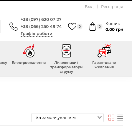
Вхід
Реєстрація
+38 (097) 620 07 27
Кошик
+38 (066) 250 49 74
0
0
0.00 грн
Графік роботи
тажу
Електроопалення
Лічильники і
Гарантоване
трансформатори
живлення
струму