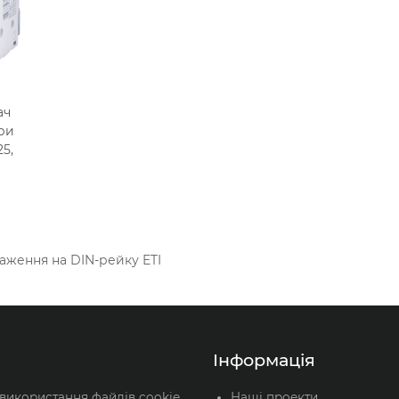
400V AC
400V AC
В кошик
В кошик
ач
ри
5,
очих
аження на DIN-рейку ETI
Інформація
 використання файлів cookie
Наші проекти