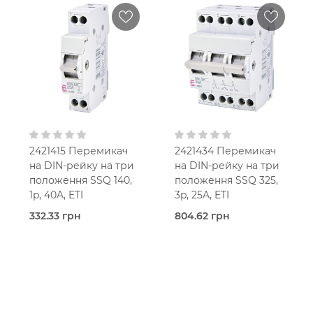
2421415 Перемикач
2421434 Перемикач
на DIN-рейку на три
на DIN-рейку на три
положення SSQ 140,
положення SSQ 325,
1p, 40A, ETI
3p, 25A, ETI
332.33 грн
804.62 грн
Під
Під
замовлення (5 робочих
замовлення (5 робочих
днів)
днів)
ETI
ETI
40,0 Ампер
25,0 Ампер
1-мод.
3-
мод.