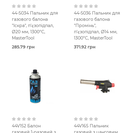
44-5034 Пальник для
44-5036 Пальник для
газового балона
газового балона
"Іскра", п'єзопідпал,
"Промінь",
Ø20 мм, 1300°C,
п'єзопідпал, Ø14 мм,
MasterTool
1300°C, MasterTool
285.79 грн
371.92 грн
В наявності
В наявності
Пальник
Пальник
газовий
газовий
Mastertool
Mastertool
44V152 Балон
44V165 Пальник
газовий 1-разовий з
газовий з цанговим