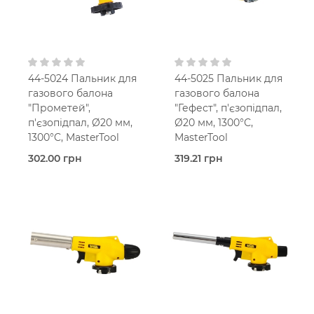
44-5024 Пальник для
44-5025 Пальник для
газового балона
газового балона
"Прометей",
"Гефест", п'єзопідпал,
п'єзопідпал, Ø20 мм,
Ø20 мм, 1300°С,
1300°C, MasterTool
MasterTool
302.00 грн
319.21 грн
В наявності
В наявності
Пальник
Пальник
газовий
газовий
Mastertool
Mastertool