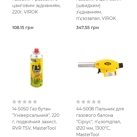
цанговим зєднанням,
(швидким)
220г, VIROK
з'єднанням,
п'єзозапал, VIROK
108.15 грн
347.55 грн
В наявності
В наявності
Балончик
Пальник
газовий
газовий
Virok
Virok
14-5050 Газ бутан
44-5008 Пальник для
"Універсальний", 220
газового балона
г, подвійний захист,
"Сіріус", п'єзопідпал,
RVR TSV, MasterTool
Ø20 мм, 1300°С,
MasterTool