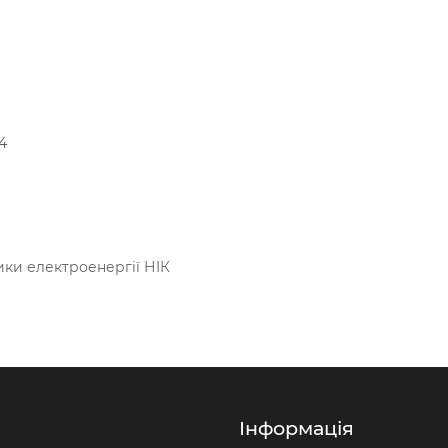
Тарифний
Тарифний
а
Активна
Активна
В кошик
В кошик
потужність
потужність
Електронний
Електронний
ння
Прямого підключення
Прямого підключення
220
220
220
4
Вольт
Вольт
З
Без
передачею даних (RS-
передачі даних
485)
ики електроенергії НІК
азна
а
Інформація
ння