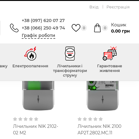
Вхід
Реєстрація
+38 (097) 620 07 27
Кошик
+38 (066) 250 49 74
0
0
0.00 грн
Графік роботи
Top
Top
тажу
Електроопалення
Лічильники і
Гарантоване
трансформатори
живлення
струму
Лічильник NIK 2102-
Лічильник NIK 2100
02 M2
AP2T.2802.MC.11