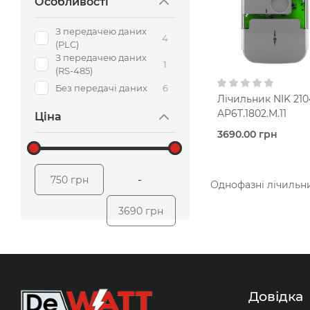
Особливості
Тарифний
Активн
З передачею даних
В кошик
4
потужність
(PLC)
З передачею даних
Електронний
1
(RS-485)
Прямого підключе
Без передачі даних
6
Лічильник NIK 210
Вольт
AP6T.1802.M.11
Ціна
Без
передачі даних
3690.00 грн
Під
замовлення (60
робочих днів)
-
750 грн
Однофазні лічильн
80,0 Ампер
Одноф
3690 грн
Тарифний
Активн
В кошик
потужність
Електронний
Довідка
Прямого підключе