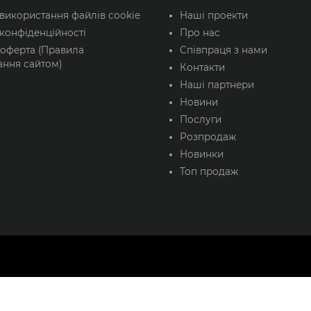
220
 використання файлів cookie
Наші проекти
конфіденційності
Про нас
 оферта (Правила
Співпраця з нами
ання сайтом)
Контакти
Наші партнери
Новини
Послуги
Розпродаж
Новинки
Топ продаж