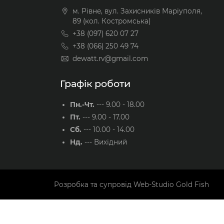
м. Рівне, вул. Захисників Маріуполя,
89 (кол. Костромська)
+38 (097) 620 07 27
+38 (066) 250 49 74
dewatt.rv@gmail.com
Графік роботи
Пн.-Чт.
---
9.00 - 18.00
Пт.
---
9.00 - 17.00
Сб.
---
10.00 - 14.00
Нд.
---
Вихідний
Розробка та супровід
Web-Studio Gold Fish