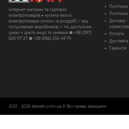
Політика
Вольт
Інтернет магазин та гуртівня
З
Політика 
електротоварів ▶️ купити якісні
передачею даних
Договір -
(PLC)
електротовари оптом і в роздріб ✅ від
користув
популярних виробників ✅ по доступних
цінах ⭐ діють акції та знижки ☎️ +38 (097)
Оплата
620 07 27 ☎️ +38 (066) 250 49 74
Доставка
Гарантія
2021 - 2026
dewatt.com.ua
© Всі права захищені