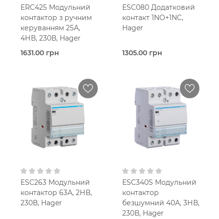
ERC425 Модульний
ESC080 Додатковий
400V AC
400V AC
контактор з ручним
контакт 1NO+1NC,
керуванням 25А,
Hager
Безшумний
4НВ, 230В, Hager
1631.00 грн
1305.00 грн
Під
Під
замовлення (3 робочих
замовлення (3 робочих
днів)
днів)
Контактор
Додаткові
модульний
контакти
Hager
Hager
25,0 Ампер
1NO+1NC
2-мод.
Трифазна/
В кошик
В кошик
Однофазна
10 мм2
AC 220В
4NO
ESC263 Модульний
ESC340S Модульний
контактор 63А, 2НВ,
контактор
400V AC
230В, Hager
безшумний 40А, 3НВ,
З ручним
керуванням
230В, Hager