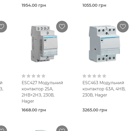
1954.00 грн
1055.00 грн
Під
Під
очих
замовлення (3 робочих
замовлення (3 робочих
днів)
днів)
тор
Контактор
Контактор
модульний
модульний
Hager
Hager
25,0 Ампер
25,0 Ампер
мод.
1-мод.
1-мод.
азна
Однофазна
Однофазна
В кошик
В кошик
10 мм2
10 мм2
AC 220В
AC 220В
1NO
2NO
2NC
й
ESC427 Модульний
ESC463 Модульний
230V AC
230V AC
З,
контактор 25А,
контактор 63А, 4НВ,
2НВ+2НЗ, 230В,
230В, Hager
Безшумний
Hager
1668.00 грн
3265.00 грн
Під
Під
очих
замовлення (3 робочих
замовлення (3 робочих
днів)
днів)
тор
Контактор
Контактор