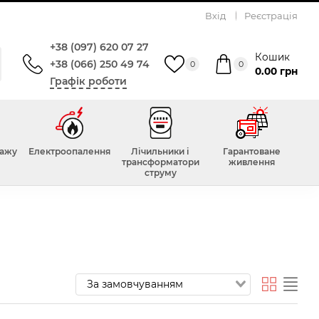
Вхід
Реєстрація
+38 (097) 620 07 27
Кошик
+38 (066) 250 49 74
0
0
0.00 грн
Графік роботи
тажу
Електроопалення
Лічильники і
Гарантоване
трансформатори
живлення
струму