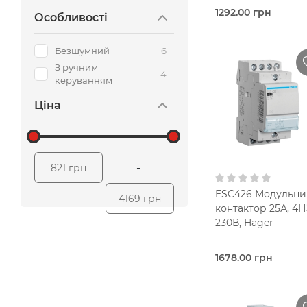
1292.00 грн
Особливості
Під
замовлення (3 роб
днів)
Безшумний
6
Контак
З ручним
модульний
4
керуванням
Hager
Ціна
25,0 Ампер
1-
Одноф
В кошик
10 мм2
-
821 грн
AC 220В
ESC426 Модульни
4169 грн
230V AC
контактор 25А, 4Н
230В, Hager
Безшумний
1678.00 грн
Під
замовлення (3 роб
днів)
Контак