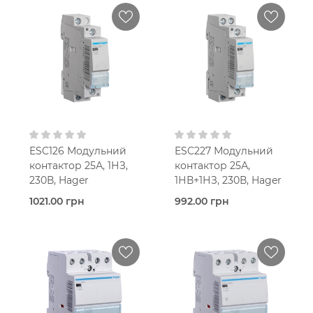
ESC126 Модульний
ESC227 Модульний
контактор 25А, 1НЗ,
контактор 25А,
230В, Hager
1НВ+1НЗ, 230В, Hager
1021.00 грн
992.00 грн
В наявності
В наявності
Контактор
Контактор
модульний
модульний
Hager
Hager
25,0 Ампер
25,0 Ампер
1-мод.
1-мод.
Однофазна
Однофазна