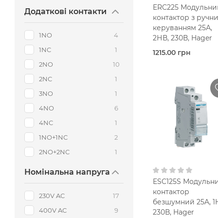
230V AC
ERC225 Модульни
Додаткові контакти
контактор з ручн
Безшумний
керуванням 25А,
1NO
4
2НВ, 230В, Hager
1NC
1
1215.00 грн
Під
2NO
10
замовлення (3 роб
2NC
1
днів)
Контак
3NO
1
модульний
Hager
4NO
6
25,0 Ампер
4NC
1
1-
Одноф
В кошик
1NO+1NC
2
10 мм2
2NO+2NC
1
AC 220В
Номінальна напруга
ESC125S Модульн
230V AC
контактор
230V AC
17
З руч
безшумний 25A, 1
керуванням
400V AC
9
230В, Hager