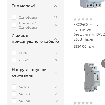
10 мм2
В кошик
Тип мережі
AC 220В
Однофазна
17
230V AC
Трифазна/
ESC240S Модульн
9
Однофазна
контактор
безшумний 40А, 2
Січення
230В, Hager
приєднуваного кабелю
3334.00 грн
В наявно
10 мм2
17
Контак
модульний
25 мм2
9
Hager
Напруга котушки
40,0 Ампер
3-
керування
мод.
Одноф
AC 12В
2
В кошик
25 мм2
AC 24В
2
AC 220В
AC 220В
22