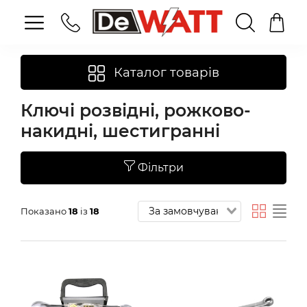
Каталог товарів
Ключі розвідні, рожково-
накидні, шестигранні
Фільтри
Показано
18
із
18