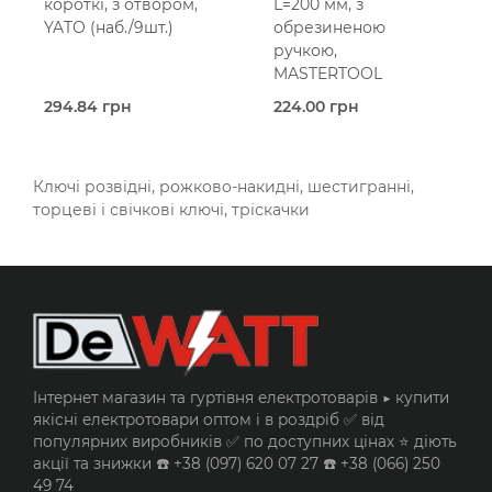
короткі, з отвором,
L=200 мм, з
YATO (наб./9шт.)
обрезиненою
ручкою,
MASTERTOOL
294.84 грн
224.00 грн
В наявності
Під
Г-подібні
замовлення (2 робочих
Yato
днів)
Розвідний
Ключі розвідні, рожково-накидні, шестигранні,
Mastertool
торцеві і свічкові ключі, тріскачки
Інтернет магазин та гуртівня електротоварів ▶️ купити
якісні електротовари оптом і в роздріб ✅ від
популярних виробників ✅ по доступних цінах ⭐ діють
акції та знижки ☎️ +38 (097) 620 07 27 ☎️ +38 (066) 250
49 74