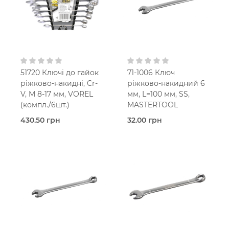
51720 Ключі до гайок
71-1006 Ключ
ріжково-накидні, Cr-
ріжково-накидний 6
V, M 8-17 мм, VOREL
мм, L=100 мм, SS,
(компл./6шт.)
MASTERTOOL
430.50 грн
32.00 грн
В наявності
В наявності
Ріжково-
Ріжково-
накидний
накидний
Vorel
Mastertool