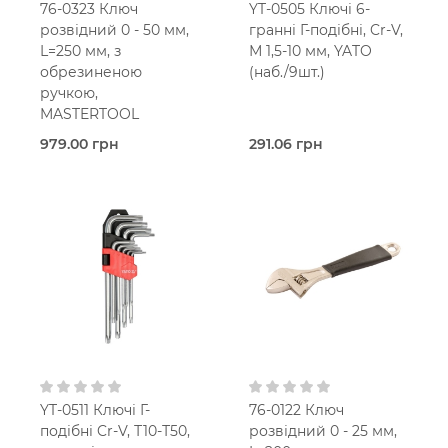
76-0323 Ключ
YT-0505 Ключі 6-
розвідний 0 - 50 мм,
гранні Г-подібні, Cr-V,
L=250 мм, з
М 1,5-10 мм, YATO
обрезиненою
(наб./9шт.)
ручкою,
MASTERTOOL
979.00 грн
291.06 грн
В наявності
В наявності
Розвідний
Г-подібні
Mastertool
Yato
YT-0511 Ключі Г-
76-0122 Ключ
подібні Cr-V, Т10-Т50,
розвідний 0 - 25 мм,