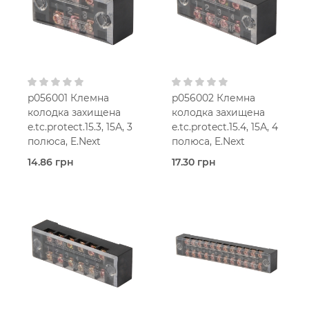
p056001 Клемна
p056002 Клемна
колодка захищена
колодка захищена
e.tc.protect.15.3, 15А, 3
e.tc.protect.15.4, 15А, 4
полюса, E.Next
полюса, E.Next
14.86 грн
17.30 грн
В наявності
В наявності
Захищені
Захищені
(з кришкою)
(з кришкою)
E.Next
E.Next