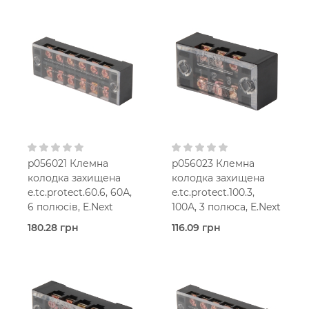
Захищені
Захищені
(з кришкою)
(з кришкою)
E.Next
E.Next
p056021 Клемна
p056023 Клемна
колодка захищена
колодка захищена
e.tc.protect.60.6, 60А,
e.tc.protect.100.3,
6 полюсів, E.Next
100А, 3 полюса, E.Next
180.28 грн
116.09 грн
В наявності
В наявності
Захищені
Захищені
(з кришкою)
(з кришкою)
E.Next
E.Next