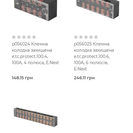
p056024 Клемна
p056025 Клемна
колодка захищена
колодка захищена
e.tc.protect.100.4,
e.tc.protect.100.6,
100А, 4 полюса, E.Next
100А, 6 полюсів,
E.Next
148.15 грн
246.11 грн
В наявності
В наявності
Захищені
Захищені
(з кришкою)
(з кришкою)
E.Next
E.Next