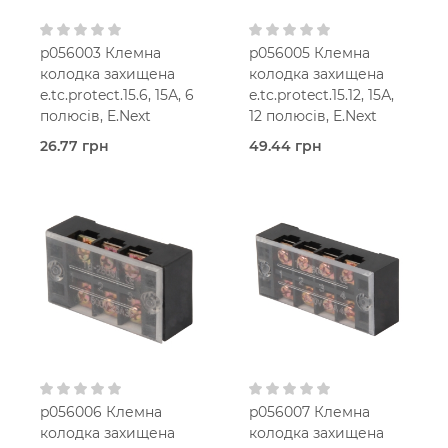
p056003 Клемна
p056005 Клемна
колодка захищена
колодка захищена
e.tc.protect.15.6, 15А, 6
e.tc.protect.15.12, 15А,
полюсів, E.Next
12 полюсів, E.Next
26.77 грн
49.44 грн
В наявності
В наявності
Захищені
Захищені
(з кришкою)
(з кришкою)
E.Next
E.Next
p056006 Клемна
p056007 Клемна
колодка захищена
колодка захищена