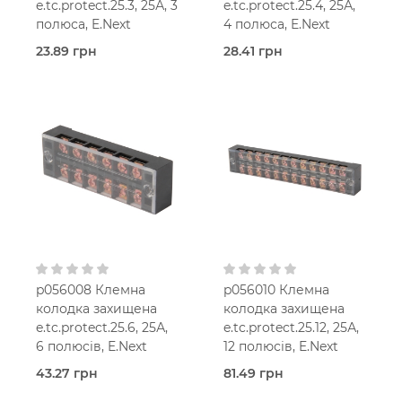
e.tc.protect.25.3, 25А, 3
e.tc.protect.25.4, 25А,
полюса, E.Next
4 полюса, E.Next
23.89 грн
28.41 грн
В наявності
В наявності
Захищені
Захищені
(з кришкою)
(з кришкою)
E.Next
E.Next
p056008 Клемна
p056010 Клемна
колодка захищена
колодка захищена
e.tc.protect.25.6, 25А,
e.tc.protect.25.12, 25А,
6 полюсів, E.Next
12 полюсів, E.Next
43.27 грн
81.49 грн
В наявності
В наявності