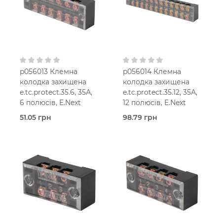
p056013 Клемна
p056014 Клемна
колодка захищена
колодка захищена
e.tc.protect.35.6, 35А,
e.tc.protect.35.12, 35А,
6 полюсів, E.Next
12 полюсів, E.Next
51.05 грн
98.79 грн
В наявності
В наявності
Захищені
Захищені
(з кришкою)
(з кришкою)
E.Next
E.Next