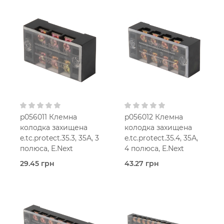
Захищені
Захищені
(з кришкою)
(з кришкою)
E.Next
E.Next
p056011 Клемна
p056012 Клемна
колодка захищена
колодка захищена
e.tc.protect.35.3, 35А, 3
e.tc.protect.35.4, 35А,
полюса, E.Next
4 полюса, E.Next
29.45 грн
43.27 грн
В наявності
В наявності
Захищені
Захищені
(з кришкою)
(з кришкою)
E.Next
E.Next