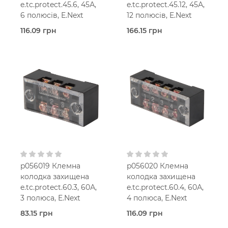
e.tc.protect.45.6, 45А,
e.tc.protect.45.12, 45А,
6 полюсів, E.Next
12 полюсів, E.Next
116.09 грн
166.15 грн
В наявності
В наявності
Захищені
Захищені
(з кришкою)
(з кришкою)
E.Next
E.Next
p056019 Клемна
p056020 Клемна
колодка захищена
колодка захищена
e.tc.protect.60.3, 60А,
e.tc.protect.60.4, 60А,
3 полюса, E.Next
4 полюса, E.Next
83.15 грн
116.09 грн
В наявності
В наявності