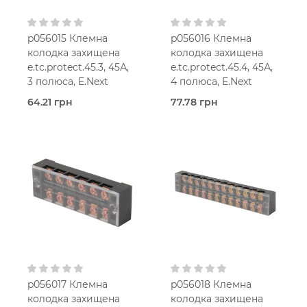
p056015 Клемна
p056016 Клемна
колодка захищена
колодка захищена
e.tc.protect.45.3, 45А,
e.tc.protect.45.4, 45А,
3 полюса, E.Next
4 полюса, E.Next
64.21 грн
77.78 грн
В наявності
В наявності
Захищені
Захищені
(з кришкою)
(з кришкою)
E.Next
E.Next
p056017 Клемна
p056018 Клемна
колодка захищена
колодка захищена