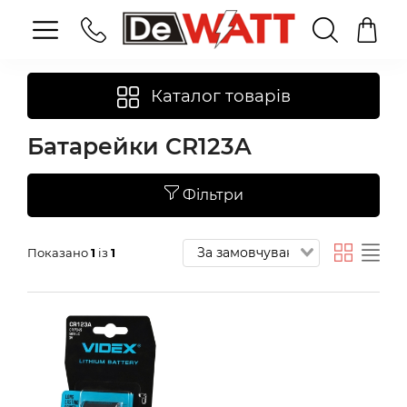
Каталог товарів
Батарейки CR123A
Фільтри
Показано
1
із
1