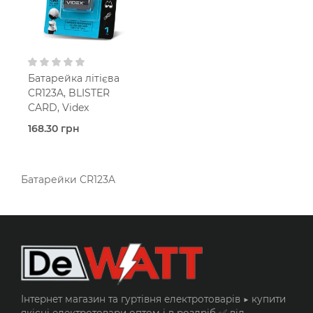
Батарейка літієва
CR123A, BLISTER
CARD, Videx
168.30 грн
В наявності
CR123A-тип
Videx
3
Батарейки CR123A
Вольт
Літієва
Інтернет магазин та гуртівня електротоварів ▶️ купити