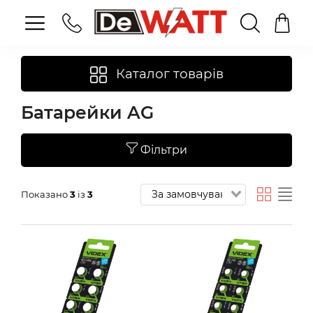
Каталог товарів
Батарейки AG
Фільтри
Показано
3
із
3