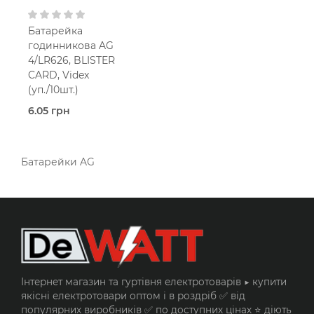
Батарейка
годинникова AG
4/LR626, BLISTER
CARD, Videx
(уп./10шт.)
6.05 грн
В наявності
AG-тип
Videx
1.5
Батарейки AG
Вольт
Лужна
Інтернет магазин та гуртівня електротоварів ▶️ купити
якісні електротовари оптом і в роздріб ✅ від
популярних виробників ✅ по доступних цінах ⭐ діють