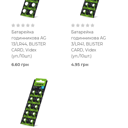
Батарейка
Батарейка
годинникова AG
годинникова AG
13/LR44, BLISTER
3/LR41, BLISTER
CARD, Videx
CARD, Videx
(уп./10шт.)
(уп./10шт.)
6.60 грн
4.95 грн
В наявності
В наявності
AG-тип
AG-тип
Videx
Videx
1.5
1.5
Вольт
Вольт
Лужна
Лужна