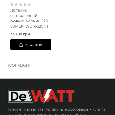
Ліхтарик
світлодіодний
ручний, чорний, 120
LUMEN, WORKLIGHT
330.00 грн
В кошик
WORKLIGHT
Інтернет магазин та гуртівня електротоварів ▶️ купити
якісні електротовари оптом і в роздріб ✅ від