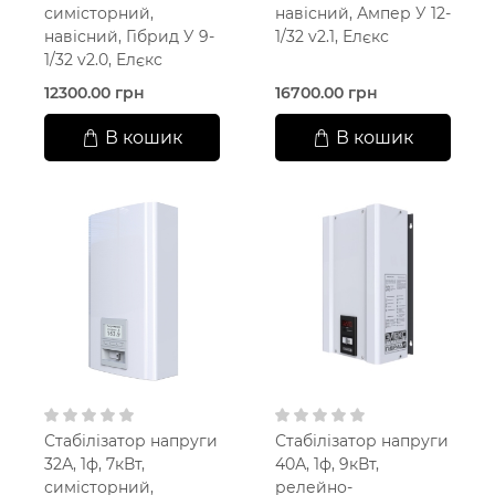
симісторний,
навісний, Ампер У 12-
навісний, Гібрид У 9-
1/32 v2.1, Елєкс
1/32 v2.0, Елєкс
12300.00 грн
16700.00 грн
В кошик
В кошик
Стабілізатор напруги
Стабілізатор напруги
32А, 1ф, 7кВт,
40А, 1ф, 9кВт,
симісторний,
релейно-