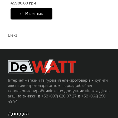
45900.00 грн
В кошик
Eleks
Інтернет магазин та гуртівня електротоварів ▶️ купити
якісні електротовари оптом і в роздріб ✅ від
популярних виробників ✅ по доступних цінах ⭐ діють
акції та знижки ☎️ +38 (097) 620 07 27 ☎️ +38 (066) 250
49 74
Довідка