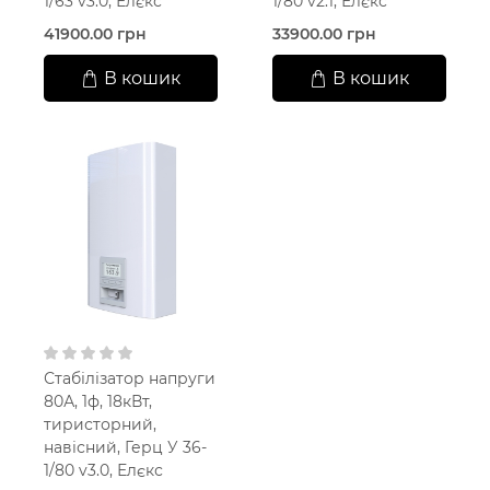
1/63 v3.0, Елєкс
1/80 v2.1, Елєкс
41900.00 грн
33900.00 грн
В кошик
В кошик
Стабілізатор напруги
80А, 1ф, 18кВт,
тиристорний,
навісний, Герц У 36-
1/80 v3.0, Елєкс