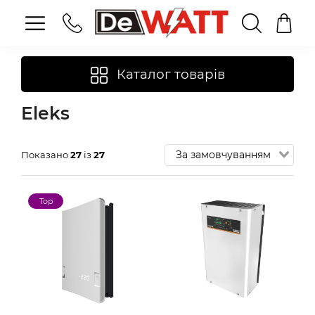
Каталог товарів
Eleks
Показано
27
із
27
Top