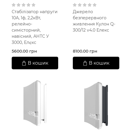
Стабілізатор напруги
Джерело
10А, 1ф, 2,2кВт,
безперервного
релейно-
живлення Кулон Q-
симісторний,
300/12 v4.0 Елекс
навісний, АНТС У
3000, Елєкс
5600.00 грн
8100.00 грн
В кошик
В кошик