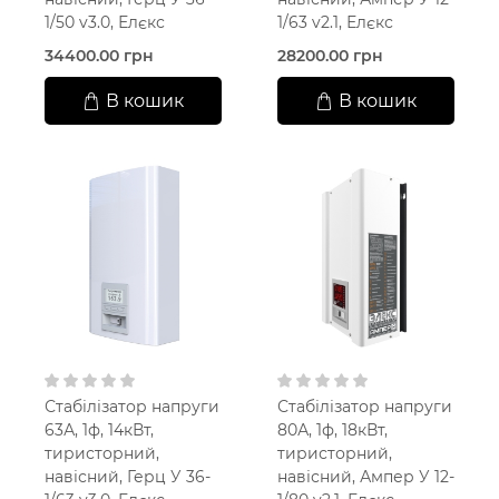
1/50 v3.0, Елєкс
1/63 v2.1, Елєкс
34400.00 грн
28200.00 грн
В кошик
В кошик
Стабілізатор напруги
Стабілізатор напруги
63А, 1ф, 14кВт,
80А, 1ф, 18кВт,
тиристорний,
тиристорний,
навісний, Герц У 36-
навісний, Ампер У 12-