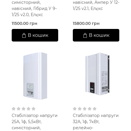
симісторний,
навісний, Ампер У 12-
навісний, Гібрид У 9-
1/25 v2.1, Елєкс
1/25 v2.0, Елєкс
11500.00 грн
15800.00 грн
В кошик
В кошик
Стабілізатор напруги
Стабілізатор напруги
25А, 1ф, 5,5кВт,
32А, 1ф, 7кВт,
симісторний,
релейно-