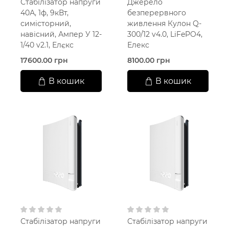
Стабілізатор напруги
Джерело
40А, 1ф, 9кВт,
безперервного
симісторний,
живлення Кулон Q-
навісний, Ампер У 12-
300/12 v4.0, LiFePO4,
1/40 v2.1, Елєкс
Елекс
17600.00 грн
8100.00 грн
В кошик
В кошик
Стабілізатор напруги
Стабілізатор напруги