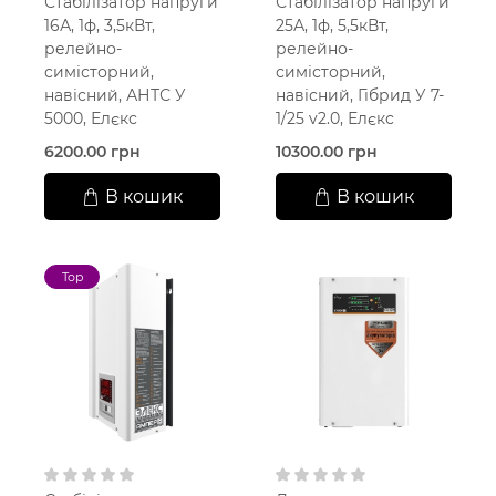
Стабілізатор напруги
Стабілізатор напруги
16А, 1ф, 3,5кВт,
25А, 1ф, 5,5кВт,
релейно-
релейно-
симісторний,
симісторний,
навісний, АНТС У
навісний, Гібрид У 7-
5000, Елєкс
1/25 v2.0, Елєкс
6200.00 грн
10300.00 грн
В кошик
В кошик
Top