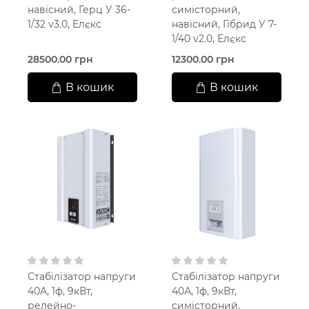
навісний, Герц У 36-
симісторний,
1/32 v3.0, Елєкс
навісний, Гібрид У 7-
1/40 v2.0, Елєкс
28500.00 грн
12300.00 грн
В кошик
В кошик
Стабілізатор напруги
Стабілізатор напруги
40А, 1ф, 9кВт,
40А, 1ф, 9кВт,
релейно-
симісторний,