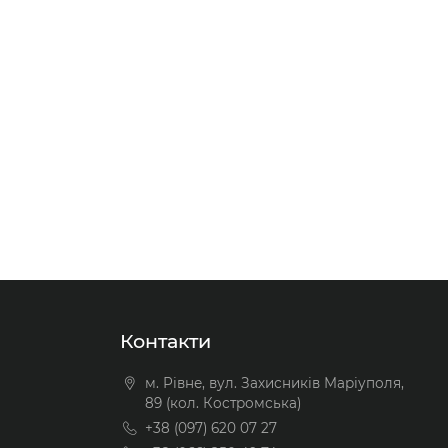
Контакти
м. Рівне, вул. Захисників Маріуполя,
89 (кол. Костромська)
+38 (097) 620 07 27