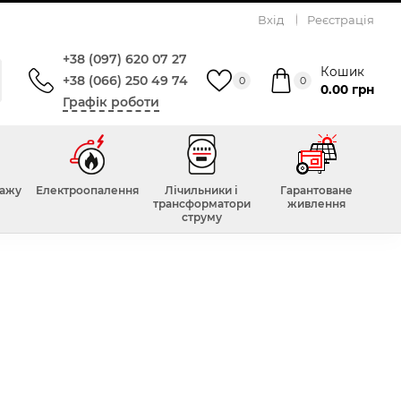
Вхід
Реєстрація
+38 (097) 620 07 27
Кошик
+38 (066) 250 49 74
0
0
0.00 грн
Графік роботи
тажу
Електроопалення
Лічильники і
Гарантоване
трансформатори
живлення
струму