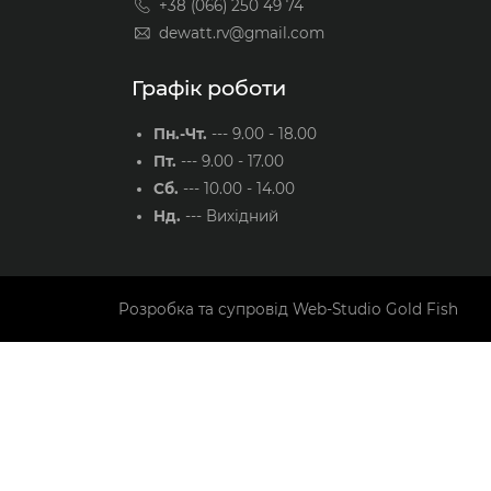
+38 (066) 250 49 74
dewatt.rv@gmail.com
Графік роботи
Пн.-Чт.
---
9.00 - 18.00
Пт.
---
9.00 - 17.00
Сб.
---
10.00 - 14.00
Нд.
---
Вихідний
Розробка та супровід
Web-Studio Gold Fish