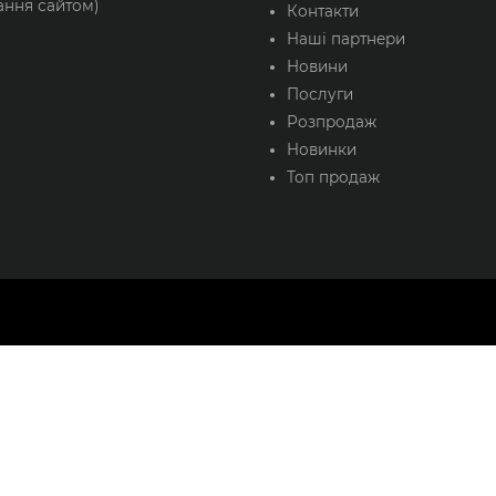
ання сайтом)
Контакти
Наші партнери
Новини
Послуги
Розпродаж
Новинки
Топ продаж