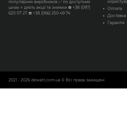
користув
популярних виробників ✅ по доступних
цінах ⭐ діють акції та знижки ☎️ +38 (097)
Оплата
620 07 27 ☎️ +38 (066) 250 49 74
Доставка
Гарантія
2021 - 2026
dewatt.com.ua
© Всі права захищені